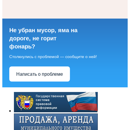
Не убран мусор, яма на
дороге, не горит
фонарь?
Столкнулись с проблемой — сообщите о ней!
Написать о проблеме