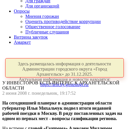
Для граждан
Для организаций
Опросы
Мнения горожан
Оценить противодействие коррупции
Общественное голосование
Публичные слушания
Витрина закупок
Амаркет
Здесь размещалась информация о деятельности
Администрации городского округа «Город
Архангельск» до 31.12.2025.
Актуальная информация и новости находятся:
У ИНВЕСТОРОВ ЕСТЬ ИНТЕРЕС К АРХАНГЕЛЬСКОЙ
https://arhcity.gosuslugi.ru/
ОБЛАСТИ
2 июня 2008 г. понедельник, 19:17:52
На сегодняшней планерке в администрации области
губернатор Илья Михальчук подвел итоги недавней
рабочей поездки в Москву. В ряду поставленных задач на
одном из первых мест - вопросы газификации региона.
На встрече с
главой «Газпрома» Алексеем Миллером