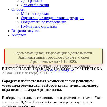
Для граждан
Для организаций
Опросы
Мнения горожан
Оценить противодействие коррупции
Общественное голосование
Публичные слушания
Витрина закупок
Амаркет
Здесь размещалась информация о деятельности
Администрации городского округа «Город
Архангельск» до 31.12.2025.
Актуальная информация и новости находятся:
ВИКТОР ПАВЛЕНКО ИЗБРАН МЭРОМ АРХАНГЕЛЬСКА
https://arhcity.gosuslugi.ru/
29 мая 2008 г. четверг, 21:11:12
Городская избирательная комиссия своим решением
утвердила результаты выборов главы муниципального
образования – мэра Архангельска.
Выборы признаны состоявшимися и действительными. Явка
составила 18,22%. Голоса избирателей распределились
следующим образом: