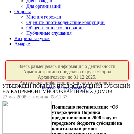
Для граждан
Для организаций
Опросы
Мнения горожан
Оценить противодействие коррупции
Общественное голосование
Публичные слушания
Витрина закупок
Амаркет
Здесь размещалась информация о деятельности
Администрации городского округа «Город
Архангельск» до 31.12.2025.
Актуальная информация и новости находятся:
УТВЕРЖДЕН ПОРЯДОК ПРЕДОСТАВЛЕНИЯ СУБСИДИЙ
https://arhcity.gosuslugi.ru/
НА КАПРЕМОНТ МНОГОКВАРТИРНЫХ ДОМОВ
27 мая 2008 г. вторник, 08:11:37
Подписано постановление «Об
утверждении Порядка
предоставления в 2008 году из
городского бюджета субсидий на
капитальный ремонт
многоквартирных домов,