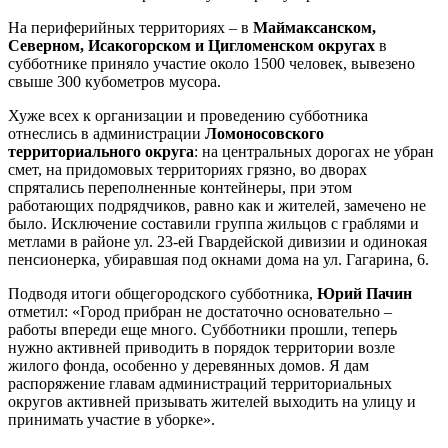
На периферийных территориях – в
Маймаксанском,
Северном, Исакогорском и Цигломенском округах
в
субботнике приняло участие около 1500 человек, вывезено
свыше 300 кубометров мусора.
Хуже всех к организации и проведению субботника
отнеслись в администрации
Ломоносовского
территориального округа
: на центральных дорогах не убран
смет, на придомовых территориях грязно, во дворах
спрятались переполненные контейнеры, при этом
работающих подрядчиков, равно как и жителей, замечено не
было. Исключение составили группа жильцов с граблями и
метлами в районе ул. 23-ей Гвардейской дивизии и одинокая
пенсионерка, убиравшая под окнами дома на ул. Гагарина, 6.
Подводя итоги общегородского субботника,
Юрий Пачин
отметил: «Город прибран не достаточно основательно –
работы впереди еще много. Субботники прошли, теперь
нужно активней приводить в порядок территории возле
жилого фонда, особенно у деревянных домов. Я дам
распоряжение главам администраций территориальных
округов активней призывать жителей выходить на улицу и
принимать участие в уборке».