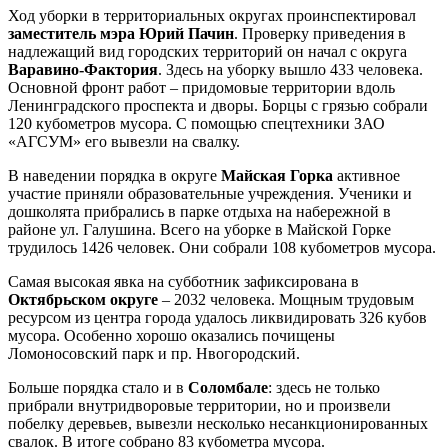
Ход уборки в территориальных округах проинспектировал
заместитель мэра Юрий Пачин
. Проверку приведения в
надлежащий вид городских территорий он начал с округа
Варавино-Фактория
. Здесь на уборку вышло 433 человека.
Основной фронт работ – придомовые территории вдоль
Ленинградского проспекта и дворы. Борцы с грязью собрали
120 кубометров мусора. С помощью спецтехники ЗАО
«АГСУМ» его вывезли на свалку.
В наведении порядка в округе
Майская Горка
активное
участие приняли образовательные учреждения. Ученики и
дошколята прибрались в парке отдыха на набережной в
районе ул. Галушина. Всего на уборке в Майской Горке
трудилось 1426 человек. Они собрали 108 кубометров мусора.
Самая высокая явка на субботник зафиксирована в
Октябрьском округе
– 2032 человека. Мощным трудовым
ресурсом из центра города удалось ликвидировать 326 кубов
мусора. Особенно хорошо оказались почищены
Ломоносовский парк и пр. Нвогородский.
Больше порядка стало и в
Соломбале
: здесь не только
прибрали внутридворовые территории, но и произвели
побелку деревьев, вывезли несколько несанкционированных
свалок. В итоге собрано 83 кубометра мусора.