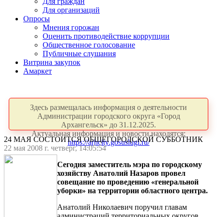
Для граждан
Для организаций
Опросы
Мнения горожан
Оценить противодействие коррупции
Общественное голосование
Публичные слушания
Витрина закупок
Амаркет
Здесь размещалась информация о деятельности
Администрации городского округа «Город
Архангельск» до 31.12.2025.
Актуальная информация и новости находятся:
24 МАЯ СОСТОИТСЯ ОБЩЕГОРОДСКОЙ СУББОТНИК
https://arhcity.gosuslugi.ru/
22 мая 2008 г. четверг, 14:05:54
Сегодня заместитель мэра по городскому
хозяйству Анатолий Назаров провел
совещание по проведению «генеральной
уборки» на территории областного центра.
Анатолий Николаевич поручил главам
администраций территориальных округов