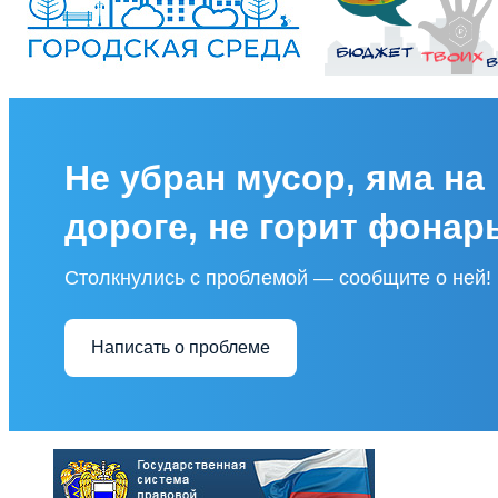
Не убран мусор, яма на
дороге, не горит фонар
Столкнулись с проблемой — сообщите о ней!
Написать о проблеме