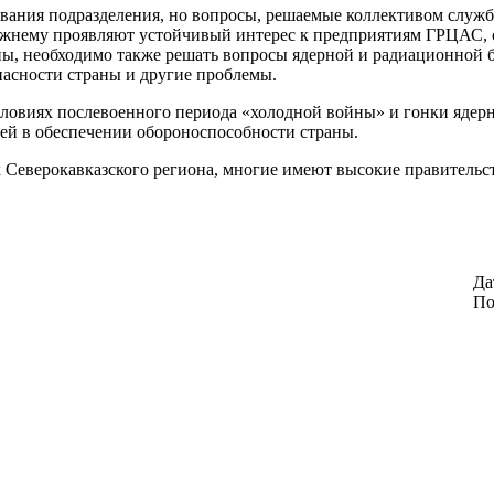
звания подразделения, но вопросы, решаемые коллективом службы
жнему проявляют устойчивый интерес к предприятиям ГРЦАС, о
ы, необходимо также решать вопросы ядерной и радиационной б
пасности страны и другие проблемы.
словиях послевоенного периода «холодной войны» и гонки ядер
ей в обеспечении обороноспособности страны.
 Северокавказского региона, многие имеют высокие правитель
Да
По