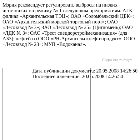
Мэрия рекомендует регулировать выбросы
на низких
источниках
по режиму № 1 следующим предприятиям: АГК
филиал «Архангельская ТЭЦ»;
ОАО «Соломбальский ЦБК»;
ОАО «Архангельский морской торговый порт»; ОАО
«Лесозавод № 3»; ЗАО «Лесозавод № 25» (Цигломень); ОАО
«ЛДК № 3»; ОАО «Трест спецдорстроймеханизация» (для
АБЗ); нефтебаза ООО «РН-Архангельскнефтепродукт»; ООО
«Лесозавод № 23»; МУП «Водоканал».
Скоро что то будет...
Дата публикации документа: 20.05.2008 14:26:50
Последнее изменение: 20.05.2008 14:26:50