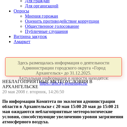
Для граждан
Для организаций
Опросы
Мнения горожан
Оценить противодействие коррупции
Общественное голосование
Публичные слушания
Витрина закупок
Амаркет
Здесь размещалась информация о деятельности
Администрации городского округа «Город
Архангельск» до 31.12.2025.
Актуальная информация и новости находятся:
НЕБЛАГОПРИЯТНЫЕ МЕТЕОУСЛОВИЯ В
https://arhcity.gosuslugi.ru/
АРХАНГЕЛЬСКЕ
20 мая 2008 г. вторник, 14:26:50
По информации Комитета по экологии администрации
области в Архангельске с 20 мая 15:00 20 мая до 15:00 21
мая ожидаются неблагоприятные метеорологические
условия, способствующие увеличению уровня загрязнения
атмосферного воздуха.