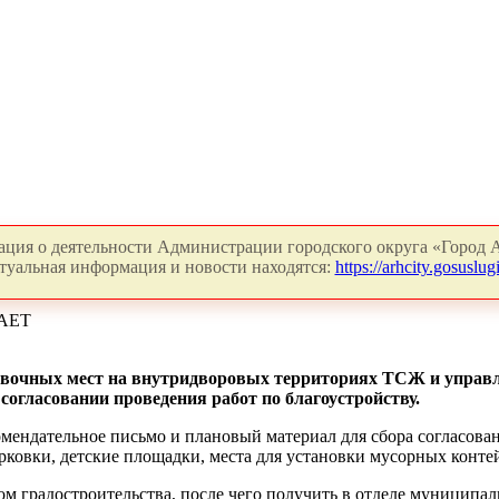
ция о деятельности Администрации городского округа «Город А
туальная информация и новости находятся:
https://arhcity.gosuslugi
АЕТ
ковочных мест на внутридворовых территориях ТСЖ и упра
 согласовании проведения работ по благоустройству.
омендательное письмо и плановый материал для сбора согласов
рковки, детские площадки, места для установки мусорных контей
ом градостроительства, после чего получить в отделе муниципал