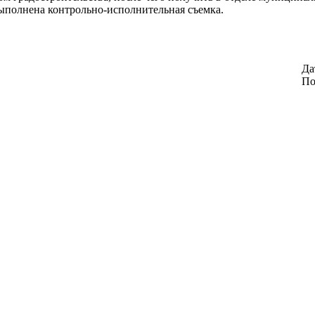
ыполнена контрольно-исполнительная съемка.
Да
По