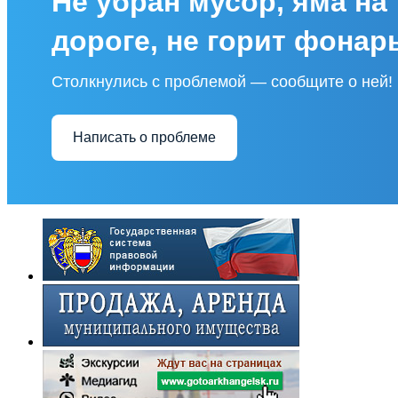
Не убран мусор, яма на
дороге, не горит фонар
Столкнулись с проблемой — сообщите о ней!
Написать о проблеме