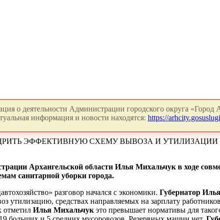
ция о деятельности Администрации городского округа «Город А
туальная информация и новости находятся:
https://arhcity.gosuslugi
ЕДРИТЬ ЭФФЕКТИВНУЮ СХЕМУ ВЫВОЗА И УТИЛИЗАЦИИ
страции Архангельской области Илья Михальчук в ходе совме
емам санитарной уборки города.
втохозяйство» разговор начался с экономики.
Губернатор Иль
ывоз утилизацию, средствах направляемых на зарплату работник
к отметил
Илья Михальчук
это превышает нормативы для такого
 19 больших и 5 средних мусоровозов. Резервных машин нет.
Губ