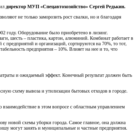
вил
директор МУП «Спецавтохозяйство» Сергей Редькин.
оляют не только заморозить рост свалки, но и благодаря
2 году. Оборудование было приобретено в лизинг.
маги, шесть – пластика, картон, алюминий. Комбинат работает в
 с предприятий и организаций, сортируются на 70%, то тот,
абельность предприятия – 10%. Влияет на нее и то, что
 затраты и ожидаемый эффект. Конечный результат должен быть
ксную схему вывоза и утилизации бытовых отходов в городе.
во взаимодействие в этом вопросе с областным управлением
ову новой схемы уборки города. Самое главное, она должна
 нишу могут занять и муниципальные и частные предприятия.