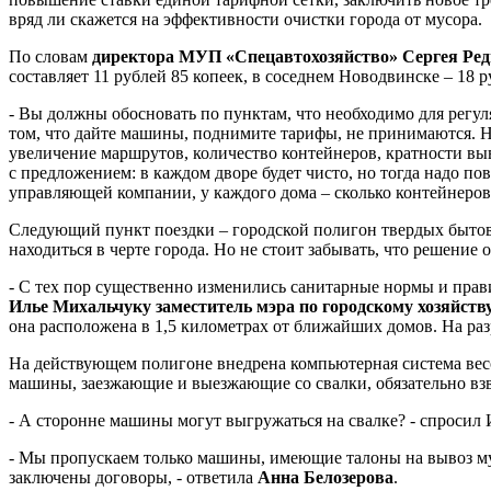
вряд ли скажется на эффективности очистки города от мусора.
По словам
директора МУП «Спецавтохозяйство» Сергея Ре
составляет 11 рублей 85 копеек, в соседнем Новодвинске – 18 р
- Вы должны обосновать по пунктам, что необходимо для регул
том, что дайте машины, поднимите тарифы, не принимаются. Нео
увеличение маршрутов, количество контейнеров, кратности выв
с предложением: в каждом дворе будет чисто, но тогда надо п
управляющей компании, у каждого дома – сколько контейнеров,
Следующий пункт поездки – городской полигон твердых бытовых
находиться в черте города. Но не стоит забывать, что решение 
- С тех пор существенно изменились санитарные нормы и прави
Илье Михальчуку заместитель мэра по городскому хозяйств
она расположена в
1,5 километрах
от ближайших домов. На разр
На действующем полигоне внедрена компьютерная система весо
машины, заезжающие и выезжающие со свалки, обязательно вз
- А сторонне машины могут выгружаться на свалке? - спросил
- Мы пропускаем только машины, имеющие талоны на вывоз му
заключены договоры, - ответила
Анна Белозерова
.