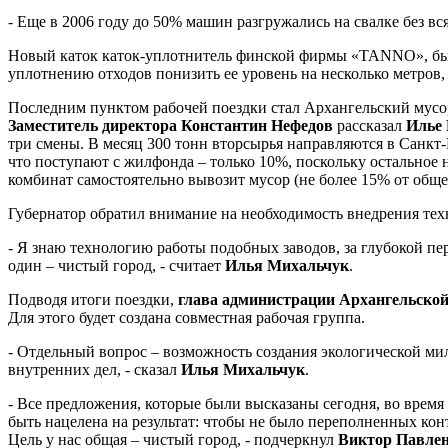
- Еще в 2006 году до 50% машин разгружались на свалке без вс
Новый каток каток-уплотнитель финской фирмы «TANNO», был п
уплотнению отходов понизить ее уровень на несколько метров,
Последним пунктом рабочей поездки стал Архангельский мусор
Заместитель директора Константин Нефедов
рассказал
Илье
три смены. В месяц 300 тонн вторсырья направляются в Санкт-
что поступают с жилфонда – только 10%, поскольку остальное н
комбинат самостоятельно вывозит мусор (не более 15% от обще
Губернатор обратил внимание на необходимость внедрения техн
- Я знаю технологию работы подобных заводов, за глубокой пе
один – чистый город, - считает
Илья Михальчук
.
Подводя итоги поездки,
глава администрации Архангельско
Для этого будет создана совместная рабочая группа.
- Отдельный вопрос – возможность создания экологической ми
внутренних дел, - сказал
Илья Михальчук
.
- Все предложения, которые были высказаны сегодня, во время
быть нацелена на результат: чтобы не было переполненных кон
Цель у нас общая – чистый город, - подчеркнул
Виктор Павлен