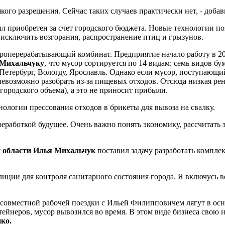
якого разрешения. Сейчас таких случаев практически нет, - доба
риобретен за счет городского бюджета. Новые технологии позв
 исключить возгорания, распространение птиц и грызунов.
оперерабатывающий комбинат. Предприятие начало работу в 200
 Михальчуку
, что мусор сортируется по 14 видам: семь видов бу
Петербург, Вологду, Ярославль. Однако если мусор, поступающий
евозможно разобрать из-за пищевых отходов. Отсюда низкая рент
городского объема), а это не приносит прибыли.
ологии прессования отходов в брикеты для вывоза на свалку.
реработкой будущее. Очень важно понять экономику, рассчитать
й области Илья Михальчук
поставил задачу разработать компле
лиции для контроля санитарного состояния города. Я включусь 
 совместной рабочей поездки с Ильей Филипповичем лягут в осн
тейнеров, мусор вывозился во время. В этом виде бизнеса свою
ко.