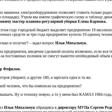
х машинах электрооборудование позволяет ставить только радио
ую площадку. Утром мы имеем графическую схему и таблицу движ
овичу мастер планово-регулярной уборки Елена Карпова.
этом году городской бюджет выделяет предприятию 19 миллионов
венных средств за три года предприятие купило 10 единиц техни
олько и получат? – задал вопрос
Илья Михальчук
.
 предприятия, введение сдельной оплаты возможно, если вся те
-за постоянных поломок не смогут вывезти необходимый объем и,
р Фефилов.
метров убирают, а другие 180, а зарплата одна и та же.
очий человек, что бы изменили на предприятии?
вышать. Ну и технику новую, а то у меня был КАМАЗ 1984 года, т
вил
Илья Михальчук
обращаясь к
директору
МУПа Сергею Ред
хстороннее соглашение по минимальной оплате труда в отрасли.