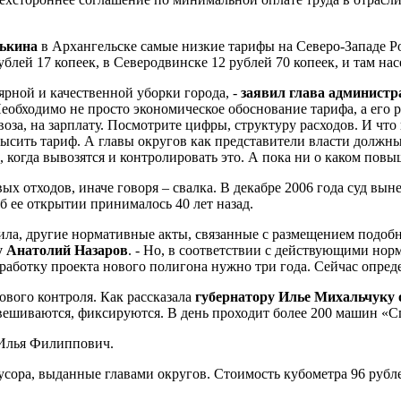
дькина
в Архангельске самые низкие тарифы на Северо-Западе Ро
ублей 17 копеек, в Северодвинске 12 рублей 70 копеек, и там нас
ярной и качественной уборки города, -
заявил глава админист
бходимо не просто экономическое обоснование тарифа, а его рас
оза, на зарплату. Посмотрите цифры, структуру расходов. И что
овысить тариф. А главы округов как представители власти должн
 когда вывозятся и контролировать это. А пока ни о каком повы
 отходов, иначе говоря – свалка. В декабре 2006 года суд вын
об ее открытии принималось 40 лет назад.
ла, другие нормативные акты, связанные с размещением подобных
у Анатолий Назаров
. - Но, в соответствии с действующими нор
аботку проекта нового полигона нужно три года. Сейчас опреде
вого контроля. Как рассказала
губернатору Илье Михальчуку 
вешиваются, фиксируются. В день проходит более 200 машин «С
 Илья Филиппович.
сора, выданные главами округов. Стоимость кубометра 96 рубл