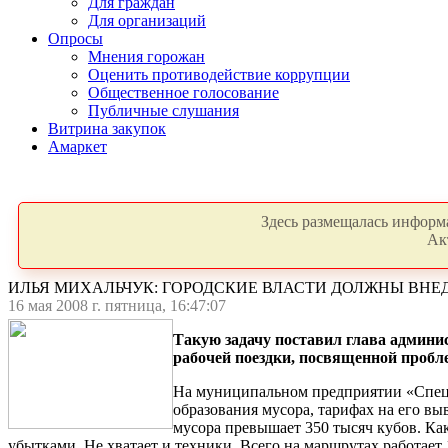
Для граждан
Для организаций
Опросы
Мнения горожан
Оценить противодействие коррупции
Общественное голосование
Публичные слушания
Витрина закупок
Амаркет
Здесь размещалась информа
Ак
ИЛЬЯ МИХАЛЬЧУК: ГОРОДСКИЕ ВЛАСТИ ДОЛЖНЫ ВН
16 мая 2008 г. пятница, 16:47:07
Такую задачу поставил глава админи
рабочей поездки, посвященной пробл
На муниципальном предприятии «Спеца
образования мусора, тарифах на его в
мусора превышает 350 тысяч кубов. Ка
убытками. Не хватает и техники. Всего на маршрутах работает