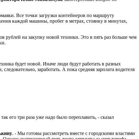
маяки. Все точки загрузки контейнеров по маршруту
ения каждой машины, пробег в метрах, стоянку в минутах,
 рублей на закупку новой техники. Это в пять раз больше чем
ки.
хника будет новой. Иначе люди будут работать в разных
 следовательно, заработать. А пока средняя зарплата водителя
ак его три раза уже надо было переплавить, - сказал
ькину
. - Мы готовы рассмотреть вместе с городскими властями
 Однако экстенсивный путь роста зарплаты за счет тарифа