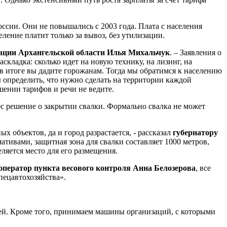
ссии. Они не повышались с 2003 года. Плата с населения
еление платит только за вывоз, без утилизации.
рации Архангельской области Илья Михальчук
. – Заявления о
кладка: сколько идет на новую технику, на лизинг, на
 в итоге вы дадите горожанам. Тогда мы обратимся к населению
ы определить, что нужно сделать на территории каждой
шении тарифов и речи не ведите.
ес решение о закрытии свалки. Формально свалка не может
 объектов, да и город разрастается, - рассказал
губернатору
мативами, защитная зона для свалки составляет
1000 метров
,
ляется место для его размещения.
оператор пункта весового контроля Анна Белозерова
, все
пецавтохозяйства».
ей. Кроме того, принимаем машины организаций, с которыми