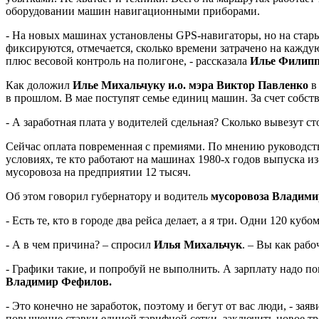
оборудовании машин навигационными приборами.
- На новых машинах установлены GPS-навигаторы, но на стары
фиксируются, отмечается, сколько времени затрачено на кажд
плюс весовой контроль на полигоне, - рассказала
Илье Филипп
Как доложил
Илье Михальчуку и.о. мэра Виктор Павленко
в 
в прошлом. В мае поступят семье единиц машин. За счет собст
- А заработная плата у водителей сдельная? Сколько вывезут ст
Сейчас оплата повременная с премиями. По мнению руководства
условиях, те кто работают на машинах 1980-х годов выпуска из
мусоровоза на предприятии 12 тысяч.
Об этом говорил губернатору и водитель
мусоровоза Владими
- Есть те, кто в городе два рейса делает, а я три. Одни 120 кубо
- А в чем причина? – спросил
Илья Михальчук
. – Вы как раб
- Графики такие, и попробуй не выполнить. А зарплату надо по
Владимир Фефилов.
- Это конечно не заработок, поэтому и бегут от вас люди, - зая
повышение ставки единой тарифной сетки, заключить новое тре