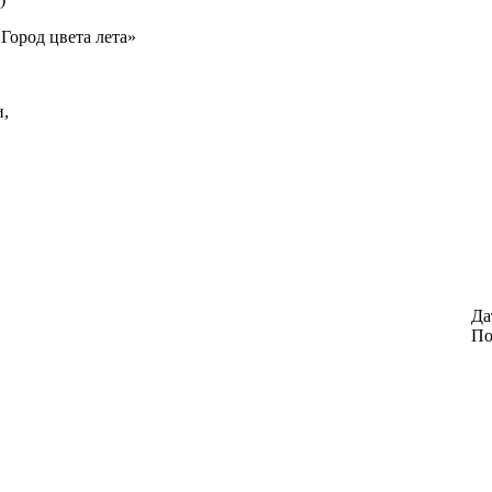
Город цвета лета»
и,
Да
По