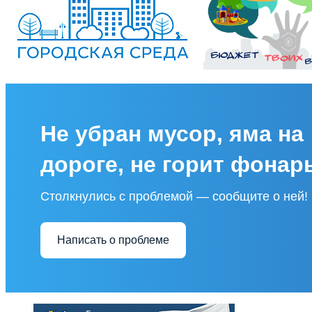
Не убран мусор, яма на
дороге, не горит фонар
Столкнулись с проблемой — сообщите о ней!
Написать о проблеме