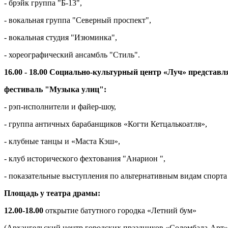
- брэйк группа "Б-13",
- вокальная группа "Северный проспект",
- вокальная студия "Изюминка",
- хореографический ансамбль "Стиль".
16.00 - 18.00 Социально-культурный центр «Луч» представ
фестиваль "Музыка улиц":
- рэп-исполнители и файер-шоу,
- группа античных барабанщиков «Когти Кетцалькоатля»,
- клубные танцы и «Маста Кэш»,
- клуб исторического фехтования "Анарион ",
- показательные выступления по альтернативным видам спорта
Площадь у театра драмы:
12.00-18.00
открытие батутного городка «Летний бум»
(Архангельский центр городских праздников «Соломбала-Арт»