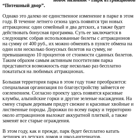
“Потешный двор”.
Однако это далеко не единственное изменение в парке в этом
году. В течение летнего сезона здесь появятся три новых
аттракциона: один семейный и два детских, а также будет
действовать бонусная программа. Суть ее заключается в
следующем: собрав использованные билеты с аттракционов
на сумму от 400 руб., их можно обменять в пункте обмена на
один или несколько бонусных билетов на сумму, не
превышающую 10 процентов от стоимости сданных билетов.
Таким образом самым активным посетителям парка
представится возможность еще несколько раз бесплатно
покататься на любимых аттракционах.
Большая территория парка в этом году тоже преобразится:
специальная организация по благоустройству займется ее
озеленением. Согласно проекту здесь появятся красивые
клумбы, альпийские горки и другие зеленые насаждения. На
смену старым деревьям придут свежие и красивые хвойные и
лиственные породы. Дорожки по всему парку и территорию
около аттракционов выложат аккуратной плиткой, а также
заменят все старые ограждения.
В этом году, как и прежде, парк будет бесплатно катать
детишек из детских домов и школ-интернатов.