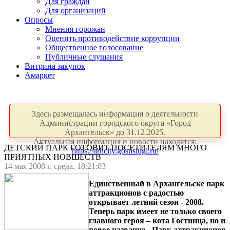
Для граждан
Для организаций
Опросы
Мнения горожан
Оценить противодействие коррупции
Общественное голосование
Публичные слушания
Витрина закупок
Амаркет
Здесь размещалась информация о деятельности
Администрации городского округа «Город
Архангельск» до 31.12.2025.
Актуальная информация и новости находятся:
ДЕТСКИЙ ПАРК ГОТОВИТ ПОСЕТИТЕЛЯМ МНОГО
https://arhcity.gosuslugi.ru/
ПРИЯТНЫХ НОВШЕСТВ
14 мая 2008 г. среда, 18:21:03
Единственный в Архангельске парк
аттракционов с радостью
открывает летний сезон - 2008.
Теперь парк имеет не только своего
главного героя – кота Гостинца, но и
новое название - Парк аттракционов