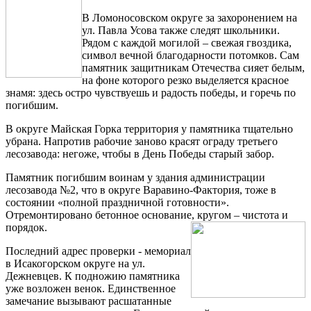
В Ломоносовском округе за захоронением на
ул. Павла Усова также следят школьники.
Рядом с каждой могилой – свежая гвоздика,
символ вечной благодарности потомков. Сам
памятник защитникам Отечества сияет белым,
на фоне которого резко выделяется красное
знамя: здесь остро чувствуешь и радость победы, и горечь по
погибшим.
В округе Майская Горка территория у памятника тщательно
убрана. Напротив рабочие заново красят ограду третьего
лесозавода: негоже, чтобы в День Победы старый забор.
Памятник погибшим воинам у здания администрации
лесозавода №2, что в округе Варавино-Фактория, тоже в
состоянии «полной праздничной готовности».
Отремонтировано бетонное основание, кругом – чистота и
порядок.
Последний адрес проверки - мемориал
в Исакогорском округе на ул.
Дежневцев. К подножию памятника
уже возложен венок. Единственное
замечание вызывают расшатанные