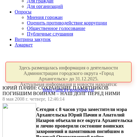
Для граждан
Для организаций
Опросы
Мнения горожан
Оценить противодействие коррупции
Общественное голосование
Публичные слушания
Витрина закупок
Амаркет
Здесь размещалась информация о деятельности
Администрации городского округа «Город
Архангельск» до 31.12.2025.
Актуальная информация и новости находятся:
ЮРИЙ ПАЧИН: СОХРАНЕНИЕ ПАМЯТНИКОВ
https://arhcity.gosuslugi.ru/
ПОГИБШИМ ВОИНАМ – НАШ ДОЛГ ПЕРЕД НИМИ
8 мая 2008 г. четверг, 12:46:14
Сегодня с 8 часов утра заместители мэра
Архангельска Юрий Пачин и Анатолий
Назаров объехали все округа Архангельска
и лично проверили состояние воинских
захоронений и памятников погибшим в
Великой Отечественной войне.