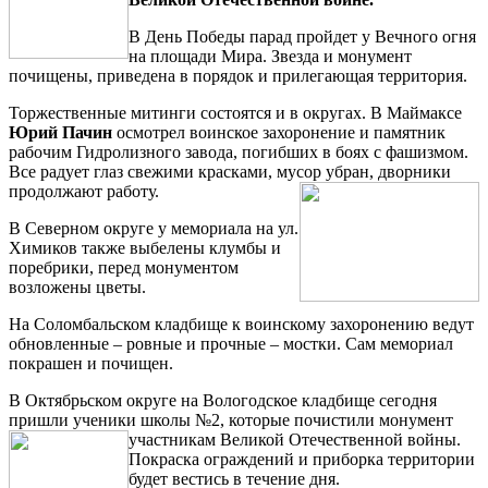
В День Победы парад пройдет у Вечного огня
на площади Мира. Звезда и монумент
почищены, приведена в порядок и прилегающая территория.
Торжественные митинги состоятся и в округах. В Маймаксе
Юрий Пачин
осмотрел воинское захоронение и памятник
рабочим Гидролизного завода, погибших в боях с фашизмом.
Все радует глаз свежими красками, мусор убран, дворники
продолжают работу.
В Северном округе у мемориала на ул.
Химиков также выбелены клумбы и
поребрики, перед монументом
возложены цветы.
На Соломбальском кладбище к воинскому захоронению ведут
обновленные – ровные и прочные – мостки. Сам мемориал
покрашен и почищен.
В Октябрьском округе на Вологодское кладбище сегодня
пришли ученики школы №2, которые почистили монумент
участникам Великой Отечественной
войны.
Покраска ограждений и приборка территории
будет вестись в течение дня.