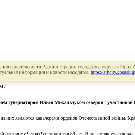
ция о деятельности Администрации городского округа «Город А
туальная информация и новости находятся:
https://arhcity.gosuslugi
АМИ
ием губернатором Ильей Михальчуком северян - участников 
е из них являются кавалерами орденов Отечественной войны, Кр
 которому 9 мая (!) исполнится 88 лет. Наш земляк участвовал