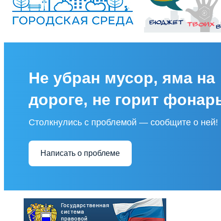
Не убран мусор, яма на
дороге, не горит фонар
Столкнулись с проблемой — сообщите о ней!
Написать о проблеме