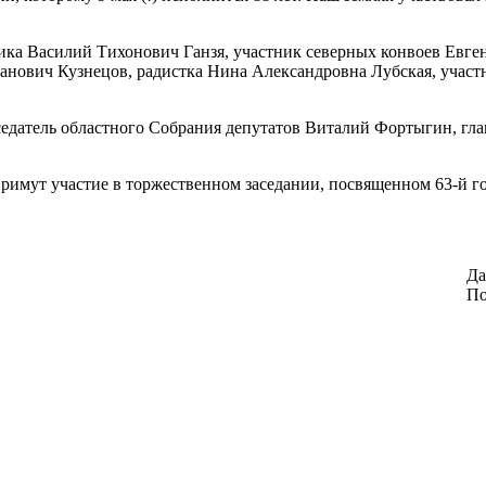
ика Василий Тихонович Ганзя, участник северных конвоев Евге
анович Кузнецов, радистка Нина Александровна Лубская, участ
едатель областного Собрания депутатов Виталий Фортыгин, гл
примут участие в торжественном заседании, посвященном 63-й 
Да
По