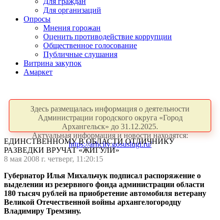
Для граждан
Для организаций
Опросы
Мнения горожан
Оценить противодействие коррупции
Общественное голосование
Публичные слушания
Витрина закупок
Амаркет
Здесь размещалась информация о деятельности
Администрации городского округа «Город
Архангельск» до 31.12.2025.
Актуальная информация и новости находятся:
ЕДИНСТВЕННОМУ В ОБЛАСТИ ОТЛИЧНИКУ
https://arhcity.gosuslugi.ru/
РАЗВЕДКИ ВРУЧАТ «ЖИГУЛИ»
8 мая 2008 г. четверг, 11:20:15
Губернатор Илья Михальчук подписал распоряжение о
выделении из резервного фонда администрации области
180 тысяч рублей на приобретение автомобиля ветерану
Великой Отечественной войны архангелогородцу
Владимиру Тремзину.