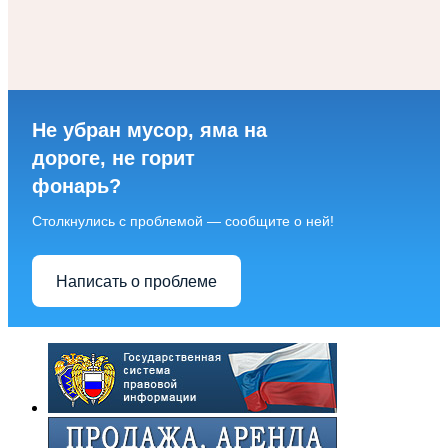
Не убран мусор, яма на
дороге, не горит
фонарь?
Столкнулись с проблемой — сообщите о ней!
Написать о проблеме