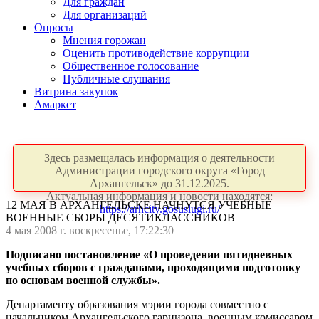
Для граждан
Для организаций
Опросы
Мнения горожан
Оценить противодействие коррупции
Общественное голосование
Публичные слушания
Витрина закупок
Амаркет
Здесь размещалась информация о деятельности
Администрации городского округа «Город
Архангельск» до 31.12.2025.
Актуальная информация и новости находятся:
12 МАЯ В АРХАНГЕЛЬСКЕ НАЧНУТСЯ УЧЕБНЫЕ
https://arhcity.gosuslugi.ru/
ВОЕННЫЕ СБОРЫ ДЕСЯТИКЛАССНИКОВ
4 мая 2008 г. воскресенье, 17:22:30
Подписано постановление «О проведении пятидневных
учебных сборов с гражданами, проходящими подготовку
по основам военной службы».
Департаменту образования мэрии города совместно с
начальником Архангельского гарнизона, военным комиссаром