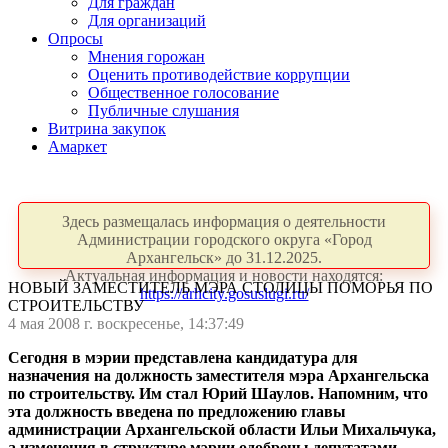
Для граждан
Для организаций
Опросы
Мнения горожан
Оценить противодействие коррупции
Общественное голосование
Публичные слушания
Витрина закупок
Амаркет
Здесь размещалась информация о деятельности
Администрации городского округа «Город
Архангельск» до 31.12.2025.
Актуальная информация и новости находятся:
НОВЫЙ ЗАМЕСТИТЕЛЬ МЭРА СТОЛИЦЫ ПОМОРЬЯ ПО
https://arhcity.gosuslugi.ru/
СТРОИТЕЛЬСТВУ
4 мая 2008 г. воскресенье, 14:37:49
Сегодня в мэрии представлена кандидатура для
назначения на должность заместителя мэра Архангельска
по строительству. Им стал Юрий Шаулов. Напомним, что
эта должность введена по предложению главы
администрации Архангельской области Ильи Михальчука,
а изменения в структуре мэрии одобрены депутатами