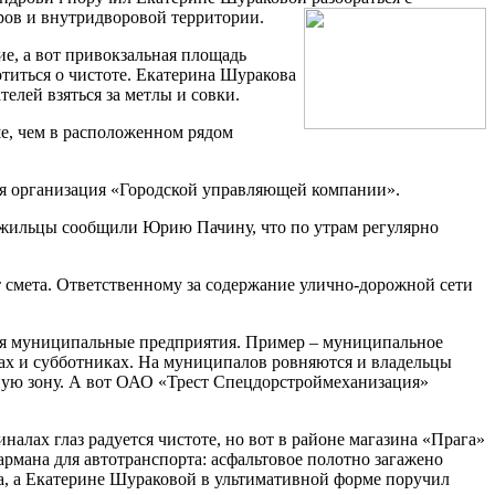
ров и внутридворовой территории.
е, а вот привокзальная площадь
титься о чистоте. Екатерина Шуракова
лей взяться за метлы и совки.
ше, чем в расположенном рядом
щая организация «Городской управляющей компании».
 жильцы сообщили Юрию Пачину, что по утрам регулярно
 смета. Ответственному за содержание улично-дорожной сети
ся муниципальные предприятия. Пример – муниципальное
цах и субботниках. На муниципалов ровняются и владельцы
ную зону. А вот ОАО «Трест Спецдорстроймеханизация»
лах глаз радуется чистоте, но вот в районе магазина «Прага»
рмана для автотранспорта: асфальтовое полотно загажено
а, а Екатерине Шураковой в ультимативной форме поручил