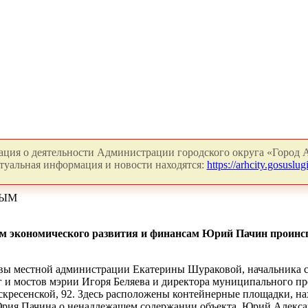
ция о деятельности Администрации городского округа «Город А
туальная информация и новости находятся:
https://arhcity.gosuslugi
ТЫМ
ам экономического развития и финансам Юрий Пачин проинсп
вы местной администрации Екатерины Шураковой, начальника сл
г и мостов мэрии Игоря Беляева и директора муниципального пр
Воскресенской, 92. Здесь расположены контейнерные площадки,
Юрия Пачина о ненадлежащем содержании объекта. Юрий Алекса