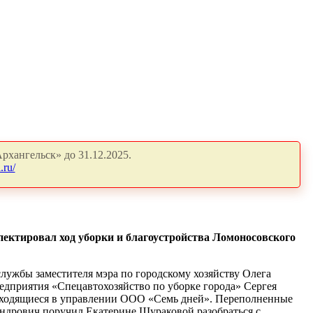
рхангельск» до 31.12.2025.
.ru/
ектировал ход уборки и благоустройства Ломоносовского
ужбы заместителя мэра по городскому хозяйству Олега
едприятия «Спецавтохозяйство по уборке города» Сергея
 находящиеся в управлении ООО «Семь дней». Переполненные
ндрович поручил Екатерине Шураковой разобраться с