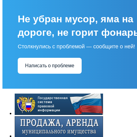
Не убран мусор, яма на
дороге, не горит фонар
Столкнулись с проблемой — сообщите о ней!
Написать о проблеме