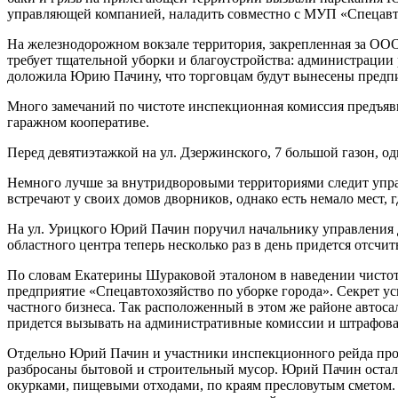
управляющей компанией, наладить совместно с МУП «Спецавто
На железнодорожном вокзале территория, закрепленная за ООО
требует тщательной уборки и благоустройства: администрации
доложила Юрию Пачину, что торговцам будут вынесены предпис
Много замечаний по чистоте инспекционная комиссия предъяви
гаражном кооперативе.
Перед девятиэтажкой на ул. Дзержинского, 7 большой газон, 
Немного лучше за внутридворовыми территориями следит упра
встречают у своих домов дворников, однако есть немало мест, г
На ул. Урицкого Юрий Пачин поручил начальнику управления д
областного центра теперь несколько раз в день придется отсчи
По словам Екатерины Шураковой эталоном в наведении чистот
предприятие «Спецавтохозяйство по уборке города». Секрет ус
частного бизнеса. Так расположенный в этом же районе авто
придется вызывать на административные комиссии и штрафова
Отдельно Юрий Пачин и участники инспекционного рейда прове
разбросаны бытовой и строительный мусор. Юрий Пачин осталс
окурками, пищевыми отходами, по краям пресловутым сметом.