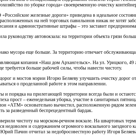
хозяйство по уборке города» своевременную очистку контейне
 «Российские железные дороги» приведена в идеальное состояни
 расположенных на ней торговых павильонов никак не хотят забо
ания и административные штрафы – это заставит предпринимате
ла руководству автовокзала: на территории объекта грязи боль
однако мусора еще больше. За территорию отвечает обслуживаю
вляющая копания «Наш дом Архангельск». На ул. Урицкого, 49
де требуется больше рабочей силы, чтобы навести чистоту.
орог и мостов мэрии Игорю Беляеву улучшить очистку дорог от
тываться о проделанной работе в этом направлении.
ы и порядка на прилегающей территории всегда были и остают
пеха прост – еженедельная уборка, участие в санитарных пятни
салон «АТМ» основательно вычистил, расположенную рядом зеле
ть за разведенный беспрецедентный бардак.
рили чистоту на морском-речном вокзале. На швартовых термина
я недоволен и содержанием огромного вокзального заездного ка
 Юрий Пачин отчитал за недобросовестную работу Игоря Беляев