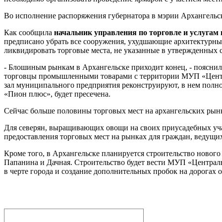
Во исполнение распоряжения губернатора в мэрии Архангельск
Как сообщила
начальник управления по торговле и услугам
предписано убрать все сооружения, ухудшающие архитектурный
ликвидировать торговые места, не указанные в утвержденных 
- Блошиным рынкам в Архангельске приходит конец, - пояснил
торговцы промышленными товарами с территории МУП «Централ
зал муниципального предприятия реконструируют, в нем полно
«Пион плюс», будет пресечена.
Сейчас больше половины торговых мест на архангельских рын
Для северян, выращивающих овощи на своих приусадебных учас
предоставления торговых мест на рынках для граждан, ведущ
Кроме того, в Архангельске планируется строительство новог
Папанина и Дачная. Строительство будет вести МУП «Централ
в черте города и создание дополнительных пробок на дорогах о