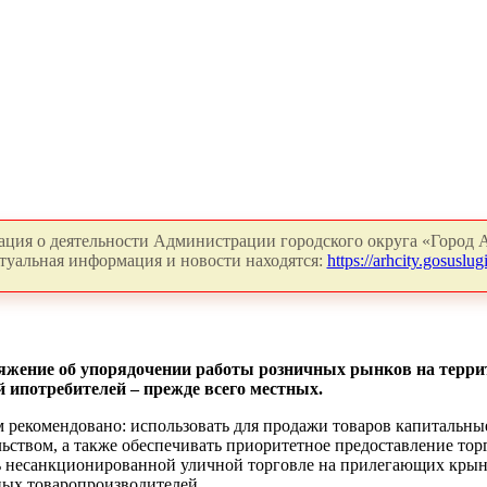
ция о деятельности Администрации городского округа «Город А
туальная информация и новости находятся:
https://arhcity.gosuslugi
жение об упорядочении работы розничных рынков на террит
 ипотребителей – прежде всего местных.
рекомендовано: использовать для продажи товаров капитальные
ьством, а также обеспечивать приоритетное предоставление тор
 несанкционированной уличной торговле на прилегающих крын
ных товаропроизводителей.