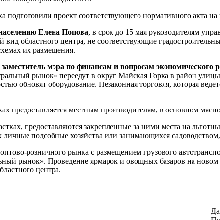
а подготовили проект соответствующего нормативного акта на 
 населению Елена Попова
, в срок до 15 мая руководителям уп
 вид областного центра, не соответствующие градостроительны
схемах их размещения.
заместитель мэра по финансам и вопросам экономического
ьный рынок» переедут в округ Майская Горка в район улицы Г
стью обновят оборудование. Незаконная торговля, которая веде
ках предоставляется местным производителям, в основном мясн
тках, предоставляются закрепленные за ними места на льготны
их личные подсобные хозяйства или занимающихся садоводством
о оптово-розничного рынка с размещением грузового автотрансп
ьный рынок». Проведение ярмарок и овощных базаров на новом
бластного центра.
Да
По