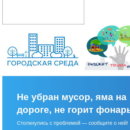
Не убран мусор, яма на
дороге, не горит фонар
Столкнулись с проблемой — сообщите о ней!