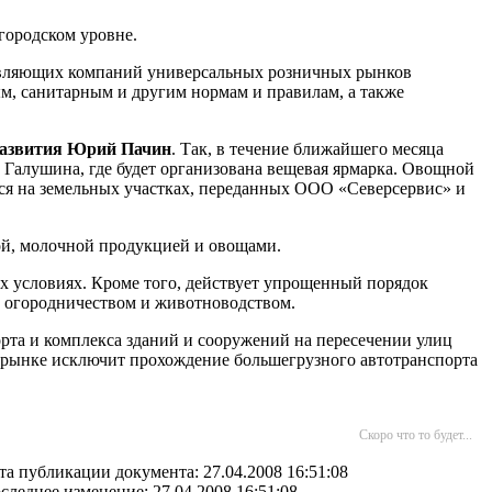
городском уровне.
равляющих компаний универсальных розничных рынков
м, санитарным и другим нормам и правилам, а также
 развития Юрий Пачин
. Так, в течение ближайшего месяца
алушина, где будет организована вещевая ярмарка. Овощной
тся на земельных участках, переданных ООО «Северсервис» и
ой, молочной продукцией и овощами.
х условиях. Кроме того, действует упрощенный порядок
, огородничеством и животноводством.
орта и комплекса зданий и сооружений на пересечении улиц
 рынке исключит прохождение большегрузного автотранспорта
Скоро что то будет...
та публикации документа: 27.04.2008 16:51:08
следнее изменение: 27.04.2008 16:51:08