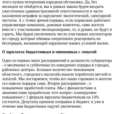
этого нужна нетерпимая народная обстановка. Да, без
милиции не обойдется, мы в рамках закона будем вводить
ужесточение административной ответственности в части
наложения штрафов за нарушение экологической, санитарной
чистоты. А с точки зрения порядка, если нормально работают
управляющие компании, домовые комитеты, сами жители
вместе с участковыми милиционерами, то, я думаю, не будут и
сорить. Мы будем увеличивать число участковых инспекторов
по городу, которые обязаны оперативнее реагировать на
беспорядок, вызывающий нарушение наших условий жизни.
О зарплатах бюджетникам и чиновниках с лопатой
Одно из первых моих распоряжений в должности губернатора
- о месячнике и субботнике по наведению порядка в городах,
районных центрах. Большое количество чиновников
областного, городского масштаба вышли поработать метлой и
лопатой. Мы постараемся, чтобы все наши горожане и жители
сел навели порядок сами. Второе распоряжение - о
повышении заработной платы. Мы с финансистами и
экономистами проработали этот вопрос: планируемое
повышение с 1 февраля зарплаты бюджетникам на 14%
состоится. Депутаты приняли поправки в бюджет, и уже в
течение мая бюджетники ощутят увеличение.