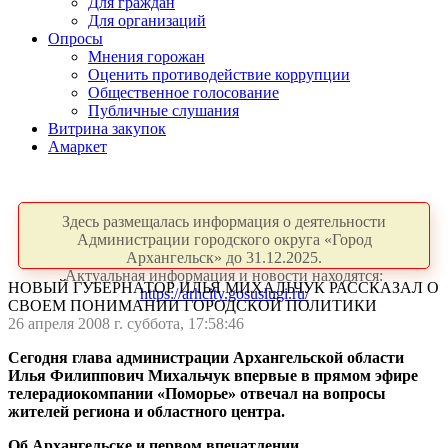
Для граждан
Для организаций
Опросы
Мнения горожан
Оценить противодействие коррупции
Общественное голосование
Публичные слушания
Витрина закупок
Амаркет
Здесь размещалась информация о деятельности
Администрации городского округа «Город
Архангельск» до 31.12.2025.
Актуальная информация и новости находятся:
НОВЫЙ ГУБЕРНАТОР ИЛЬЯ МИХАЛЬЧУК РАССКАЗАЛ О
https://arhcity.gosuslugi.ru/
СВОЕМ ПОНИМАНИИ ГОРОДСКОЙ ПОЛИТИКИ
26 апреля 2008 г. суббота, 17:58:46
Сегодня глава администрации Архангельской области
Илья Филиппович Михальчук впервые в прямом эфире
телерадиокомпании «Поморье» отвечал на вопросы
жителей региона и областного центра.
Об Архангельске и первом впечатлении