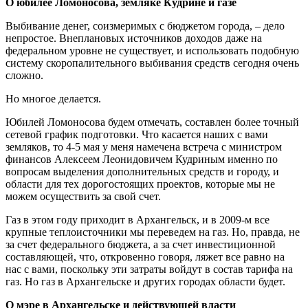
О юбилее Ломоносова, земляке Кудрине и газе
Выбивание денег, соизмеримых с бюджетом города, – дело
непростое. Внеплановых источников доходов даже на
федеральном уровне не существует, и использовать подобную
систему скоропалительного выбивания средств сегодня очень
сложно.
Но многое делается.
Юбилей Ломоносова будем отмечать, составлен более точный
сетевой график подготовки. Что касается наших с вами
земляков, то 4-5 мая у меня намечена встреча с министром
финансов Алексеем Леонидовичем Кудриным именно по
вопросам выделения дополнительных средств и городу, и
области для тех дорогостоящих проектов, которые мы не
можем осуществить за свой счет.
Газ в этом году приходит в Архангельск, и в 2009-м все
крупные теплоисточники мы переведем на газ. Но, правда, не
за счет федерального бюджета, а за счет инвестиционной
составляющей, что, откровенно говоря, ляжет все равно на
нас с вами, поскольку эти затраты войдут в состав тарифа на
газ. Но газ в Архангельске и других городах области будет.
О мэре в Архангельске и действующей власти