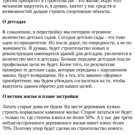
Третий приоритет в строительстве - это жилье. Надо этот
механизм закрутить и, я думаю, хватит у нас средств и
возможностей дальше строить спортивные объекты.
О детсадах
К сожалению, в перестройку мы потеряли огромное
количество детских садов. Сегодня детские сады - это тоже
один из приоритетов. Но после дорог, по очередности, а не по
значимости. Я думаю, будет строительство новых и
реконструкция имеющихся зданий для детсадов, увеличится и
количество мест в детсадах. Больше передачи детсадов под не
профильные цели не будет. Более того, по результатам
проверки те детские сады, которые переданы с нарушением
закона, будут возвращены. Ну а тех, кто законно оформил
приобретение, мы будем убеждать согласиться на то, чтобы
выкупить здания обратно для наших целей.
О ветхом жилье и плане застройки
Латать старые дома не будем. На месте деревяшек нужно
строить нормальное каменное жилье. Старое лататься не будет
- только то, где степень износа не более 50%. А у нас две трети
неблагоустроенного деревянного жилья имеет износ более
70%. Поэтому упор будет сделан на строительство нового.