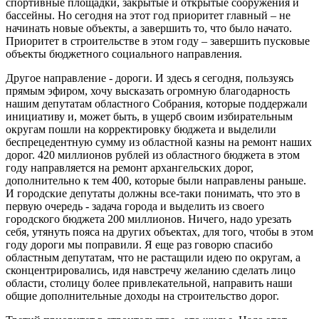
спортивные площадки, закрытые и открытые сооружения и
бассейны. Но сегодня на этот год приоритет главный – не
начинать новые объекты, а завершить то, что было начато.
Приоритет в строительстве в этом году – завершить пусковые
объекты бюджетного социального направления.
Другое направление - дороги. И здесь я сегодня, пользуясь
прямым эфиром, хочу высказать огромную благодарность
нашим депутатам областного Собрания, которые поддержали
инициативу и, может быть, в ущерб своим избирательным
округам пошли на корректировку бюджета и выделили
беспрецедентную сумму из областной казны на ремонт наших
дорог. 420 миллионов рублей из областного бюджета в этом
году направляется на ремонт архангельских дорог,
дополнительно к тем 400, которые были направлены раньше.
И городские депутаты должны все-таки понимать, что это в
первую очередь - задача города и выделить из своего
городского бюджета 200 миллионов. Ничего, надо урезать
себя, утянуть пояса на других объектах, для того, чтобы в этом
году дороги мы поправили. Я еще раз говорю спасибо
областным депутатам, что не растащили идею по округам, а
сконцентрировались, идя навстречу желанию сделать лицо
области, столицу более привлекательной, направить наши
общие дополнительные доходы на строительство дорог.