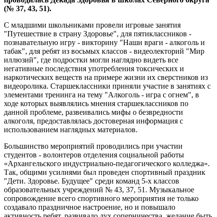
(№ 37, 43, 51).
С младшими школьниками провели игровые занятия
"Путешествие в страну Здоровье", для пятиклассников -
познавательную игру - викторину "Наши враги - алкоголь и
табак", для ребят из восьмых классов - видеолекторий "Мир
иллюзий", где подростки могли наглядно видеть все
негативные последствия употребления токсических и
наркотических веществ на примере жизни их сверстников из
видеоролика. Старшеклассники приняли участие в занятиях с
элементами тренинга на тему "Алкоголь - игра с огнем", в
ходе которых выявлялись мнения старшеклассников по
данной проблеме, развеивались мифы о безвредности
алкоголя, предоставлялась достоверная информация с
использованием наглядных материалов.
Большинство мероприятий проводились при участии
студентов - волонтеров отделения социальной работы
«Архангельского индустриально-педагогического колледжа».
Так, общими усилиями был проведен спортивный праздник
"Дети. Здоровье. Будущее" среди команд 5-х классов
образовательных учреждений № 43, 37, 51. Музыкальное
сопровождение всего спортивного мероприятия не только
создавало праздничное настроение, но и повышало
активность ребят, развивало дух соперничества, желание быть