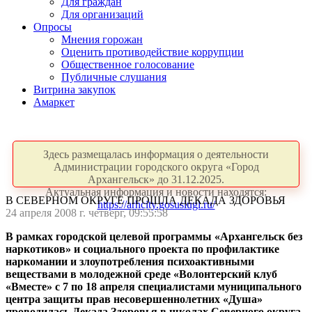
Для граждан
Для организаций
Опросы
Мнения горожан
Оценить противодействие коррупции
Общественное голосование
Публичные слушания
Витрина закупок
Амаркет
Здесь размещалась информация о деятельности
Администрации городского округа «Город
Архангельск» до 31.12.2025.
Актуальная информация и новости находятся:
В СЕВЕРНОМ ОКРУГЕ ПРОШЛА ДЕКАДА ЗДОРОВЬЯ
https://arhcity.gosuslugi.ru/
24 апреля 2008 г. четверг, 09:55:58
В рамках городской целевой программы «Архангельск без
наркотиков» и социального проекта по профилактике
наркомании и злоупотребления психоактивными
веществами в молодежной среде «Волонтерский клуб
«Вместе» с 7 по 18 апреля специалистами муниципального
центра защиты прав несовершеннолетних «Душа»
проводилась Декада Здоровья в школах Северного округа