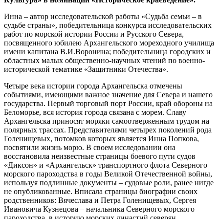
Инна – автор исследовательской работы «Судьба семьи – в
судьбе страны», победительница конкурса исследовательских
работ по морской истории России и Русского Севера,
посвященного юбилею Архангельского мореходного училища
имени капитана В.И.Воронина; победительница городских и
областных малых общественно-научных чтений по военно-
исторической тематике «Защитники Отечества».
Четыре века истории города Архангельска отмечены
событиями, имеющими важное значение для Севера и нашего
государства. Первый торговый порт России, край обороны на
Беломорье, вся история города связана с морем. Славу
Архангельска приносят моряки самоотверженным трудом на
полярных трассах. Представителями четырех поколений рода
Голенищевых, потомков которых является Инна Попкова,
посвятили жизнь морю. В своем исследовании она
восстановила неизвестные страницы боевого пути судов
«Диксон» и «Архангельск» транспортного флота Северного
морского пароходства в годы Великой Отечественной войны,
используя подлинные документы – судовые роли, ранее нигде
не опубликованные. Вписала страницы биографии своих
родственников: Вячеслава и Петра Голенищевых, Сергея
Ивановича Кузнецова – начальника Северного морского
пароходства, в историю морских династий северян.