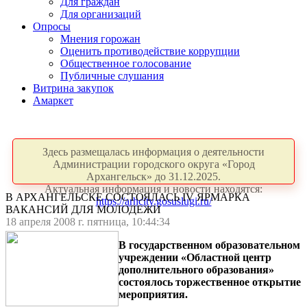
Для граждан
Для организаций
Опросы
Мнения горожан
Оценить противодействие коррупции
Общественное голосование
Публичные слушания
Витрина закупок
Амаркет
Здесь размещалась информация о деятельности
Администрации городского округа «Город
Архангельск» до 31.12.2025.
Актуальная информация и новости находятся:
В АРХАНГЕЛЬСКЕ СОСТОЯЛАСЬ IV ЯРМАРКА
https://arhcity.gosuslugi.ru/
ВАКАНСИЙ ДЛЯ МОЛОДЕЖИ
18 апреля 2008 г. пятница, 10:44:34
В государственном образовательном
учреждении «Областной центр
дополнительного
образования»
состоялось торжественное открытие
мероприятия.