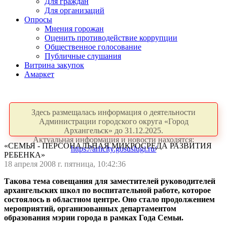
Для граждан
Для организаций
Опросы
Мнения горожан
Оценить противодействие коррупции
Общественное голосование
Публичные слушания
Витрина закупок
Амаркет
Здесь размещалась информация о деятельности
Администрации городского округа «Город
Архангельск» до 31.12.2025.
Актуальная информация и новости находятся:
«СЕМЬЯ - ПЕРСОНАЛЬНАЯ МИКРОСРЕДА РАЗВИТИЯ
https://arhcity.gosuslugi.ru/
РЕБЕНКА»
18 апреля 2008 г. пятница, 10:42:36
Такова тема совещания для заместителей руководителей
архангельских школ по воспитательной работе, которое
состоялось в областном центре. Оно стало продолжением
мероприятий, организованных департаментом
образования мэрии города в рамках Года Семьи.