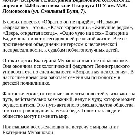
апреля в 14.00 в актовом зале II корпуса ПГУ им. М.В.
Ломоносова (ул. Смольный Буян, 7).
В своих повестях «Обратно он не придёт», «Изюмка»,
«Барабашка – это я», «Класс коррекции», «Живущие рядом»,
«Дверь, открытая всегда», «Одно чудо на всех» Екатерина
Вадимовна пишет о сегодняшней реальной жизни. Все её
произведения объединены интересом к человеческой
несправедливости, к судьбам неблагополучных детей.
О таких детях Екатерина Мурашова знает не понаслышке.
Она окончила психологический факультет Ленинградского
университета по специальности «Возрастная психология». В
настоящее время она работает семейным психологом в
детской поликлинике.
Фантастические, сказочные элементы повестей указывают на
путь, действительно возможный, ведут к чуду, которое может
осуществиться. Это путь активного вмешательства общества,
отказа от равнодушия к чужой беде. Только так люди и
общество могут изменить мир.
Приглашаем всех желающих на встречу с миром книг
Екатерины Мурашовой!