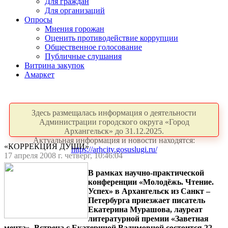
Для граждан
Для организаций
Опросы
Мнения горожан
Оценить противодействие коррупции
Общественное голосование
Публичные слушания
Витрина закупок
Амаркет
Здесь размещалась информация о деятельности
Администрации городского округа «Город
Архангельск» до 31.12.2025.
Актуальная информация и новости находятся:
«КОРРЕКЦИЯ ДУШИ»
https://arhcity.gosuslugi.ru/
17 апреля 2008 г. четверг, 10:46:04
В рамках научно-практической
конференции «Молодёжь. Чтение.
Успех» в Архангельск из Санкт –
Петербурга приезжает писатель
Екатерина Мурашова, лауреат
литературной премии «Заветная
мечта». Встреча с Екатериной Вадимовной состоится 22