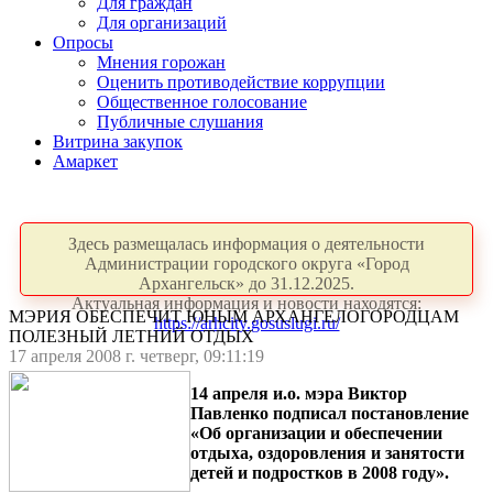
Для граждан
Для организаций
Опросы
Мнения горожан
Оценить противодействие коррупции
Общественное голосование
Публичные слушания
Витрина закупок
Амаркет
Здесь размещалась информация о деятельности
Администрации городского округа «Город
Архангельск» до 31.12.2025.
Актуальная информация и новости находятся:
МЭРИЯ ОБЕСПЕЧИТ ЮНЫМ АРХАНГЕЛОГОРОДЦАМ
https://arhcity.gosuslugi.ru/
ПОЛЕЗНЫЙ ЛЕТНИЙ ОТДЫХ
17 апреля 2008 г. четверг, 09:11:19
14 апреля и.о. мэра Виктор
Павленко подписал постановление
«Об организации и обеспечении
отдыха, оздоровления и занятости
детей и подростков в 2008 году».