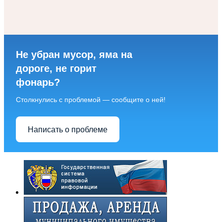
Не убран мусор, яма на
дороге, не горит
фонарь?
Столкнулись с проблемой — сообщите о ней!
Написать о проблеме