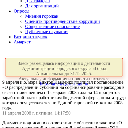
Для граждан
Для организаций
Опросы
Мнения горожан
Оценить противодействие коррупции
Общественное голосование
Публичные слушания
Витрина закупок
Амаркет
Здесь размещалась информация о деятельности
Администрации городского округа «Город
Архангельск» до 31.12.2025.
Актуальная информация и новости находятся:
9 апреля и.о. мэра Виктор Павленко подписал постановление
https://arhcity.gosuslugi.ru/
«О распределении субсидии на софинансирование расходов в
связи с повышением с 1 февраля 2008 года на 14 процентов
заработной платы работникам бюджетной сферы, оплата труда
которых осуществляется по Единой тарифной сетке» на 2008
год».
11 апреля 2008 г. пятница, 14:17:50
Документ подписан в соответствии с областным законом «О
внесении изменений и дополнений в областной закон "Об