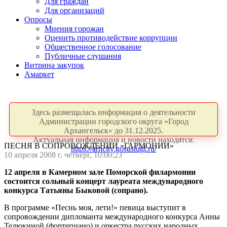
Для граждан
Для организаций
Опросы
Мнения горожан
Оценить противодействие коррупции
Общественное голосование
Публичные слушания
Витрина закупок
Амаркет
Здесь размещалась информация о деятельности
Администрации городского округа «Город
Архангельск» до 31.12.2025.
Актуальная информация и новости находятся:
ПЕСНЯ В СОПРОВОЖДЕНИИ «ГАРМОНИИ»
https://arhcity.gosuslugi.ru/
10 апреля 2008 г. четверг, 10:00:23
12 апреля в Камерном зале Поморской филармонии
состоится сольный концерт лауреата международного
конкурса Татьяны Быковой (сопрано).
В программе «Песнь моя, лети!» певица выступит в
сопровождении дипломанта международного конкурса Анны
Телюкиной (фортепиано) и оркестра русских народных