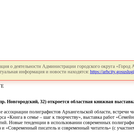
ция о деятельности Администрации городского округа «Город А
туальная информация и новости находятся:
https://arhcity.gosuslugi
ТЕ
 (пр. Новгородский, 32) откроется областная книжная выста
ие ассоциации полиграфистов Архангельской области, встречи ч
 «Книга в семье – шаг к творчеству», выставка работ «Семейно
ий. Новые тенденции в использовании современных полиграфич
и «Современный писатель и современный читатель» (с участие