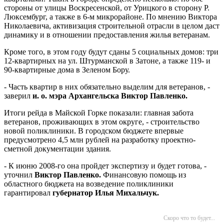
стороны от улицы Воскресенской, от Урицкого в сторону Р.
Люксембург, а также в 6-м микрорайоне. По мнению Виктора
Николаевича, активизация строительной отрасли в целом даст
динамику и в отношении предоставления жилья ветеранам.
Кроме того, в этом году будут сданы 5 социальных домов: три
12-квартирных на ул. Штурманской в Затоне, а также 119- и
90-квартирные дома в Зеленом Бору.
- Часть квартир в них обязательно выделим для ветеранов, -
заверил
и. о. мэра Архангельска Виктор Павленко.
Итоги рейда в Майской Горке показали: главная забота
ветеранов, проживающих в этом округе, - строительство
новой поликлиники. В городском бюджете впервые
предусмотрено 4,5 млн рублей на разработку проектно-
сметной документации здания.
- К июню 2008-го она пройдет экспертизу и будет готова, -
уточнил
Виктор Павленко.
Финансовую помощь из
областного бюджета на возведение поликлиники
гарантировал
губернатор Илья Михальчук.
Скоро что то будет...