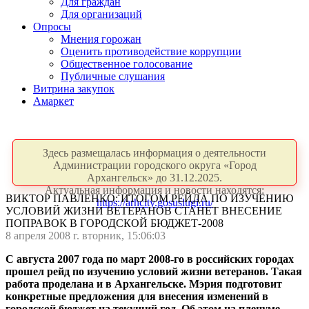
Для граждан
Для организаций
Опросы
Мнения горожан
Оценить противодействие коррупции
Общественное голосование
Публичные слушания
Витрина закупок
Амаркет
Здесь размещалась информация о деятельности
Администрации городского округа «Город
Архангельск» до 31.12.2025.
Актуальная информация и новости находятся:
ВИКТОР ПАВЛЕНКО: ИТОГОМ РЕЙДА ПО ИЗУЧЕНИЮ
https://arhcity.gosuslugi.ru/
УСЛОВИЙ ЖИЗНИ ВЕТЕРАНОВ СТАНЕТ ВНЕСЕНИЕ
ПОПРАВОК В ГОРОДСКОЙ БЮДЖЕТ-2008
8 апреля 2008 г. вторник, 15:06:03
С августа 2007 года по март 2008-го в российских городах
прошел рейд по изучению условий жизни ветеранов. Такая
работа проделана и в Архангельске. Мэрия подготовит
конкретные предложения для внесения изменений в
городской бюджет на текущий год. Об этом на пленуме