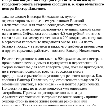
городского совета ветеранов сообщил и. о. мэра областного
центра Виктор Павленко.
Так, по словам Виктора Николаевича, нужно
отремонтировать жилье всем участникам Великой
Отечественной. Для этого необходимо существенно
увеличить сумму, предусмотренную в муниципальной казне
на эти цели. Сейчас она составляет 4,5 млн рублей, но этого
хватит лишь на замену сантехники в 200 квартирах, тогда как
в серьезном капремонте нуждаются около 300. «Я часто
бываю в гостях у ветеранов и вижу, что требуется замена окон
и другие серьезные работы», - пояснил Виктор Николаевич.
Реалии сегодняшнего дня таковы: 904 архангельских ветерана
проживают в ветхих домах и нуждаются в переселении. О
скором новоселье для всех говорить, увы, пока не приходится,
но в течение последних трех лет городская власть
предприняла серьезнейшие усилия для решения вопроса. Как
сообщил
Виктор Павленко
, под строительство выделен 231
земельный участок, в том числе 77 – в центре Архангельска.
По шести из них по итогам конкурса уже определен
застройщик. Причем по распоряжению и. о. мэра
Архангельска точечной застройке положен конец - пришла
очередь строить новое жилье целыми районами или
кварталами. Таких в городе определено несколько: по обе