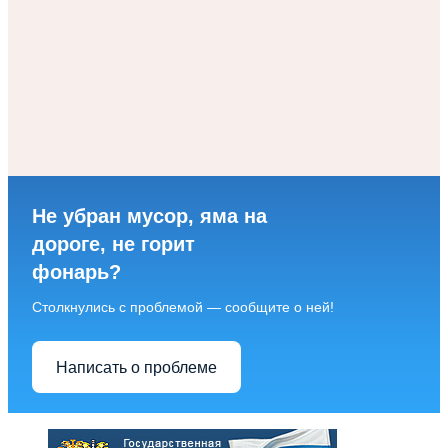
Не убран мусор, яма на
дороге, не горит
фонарь?
Столкнулись с проблемой — сообщите о ней!
Написать о проблеме