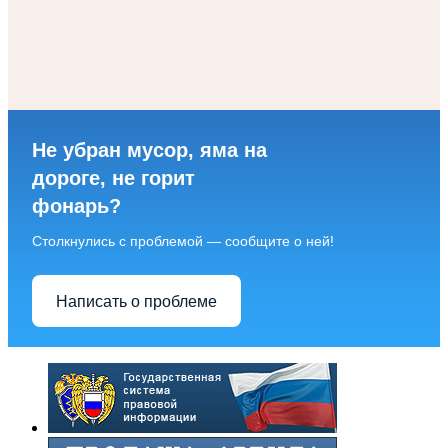
Не убран мусор, яма на
дороге, не горит
фонарь?
Столкнулись с проблемой — сообщите о ней!
Написать о проблеме