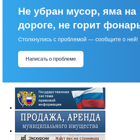
Не убран мусор, яма на
дороге, не горит фонар
Столкнулись с проблемой — сообщите о ней!
Написать о проблеме