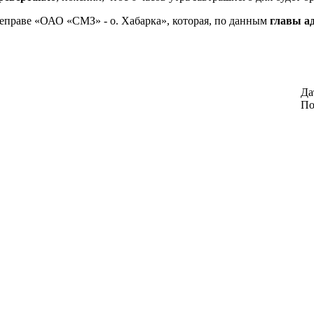
еправе «ОАО «СМЗ» - о. Хабарка», которая, по данным
главы ад
Да
По