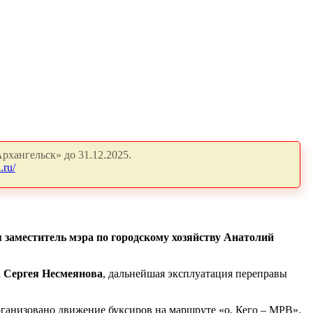
рхангельск» до 31.12.2025.
.ru/
заместитель мэра по городскому хозяйству Анатолий
 Сергея Несмеянова
, дальнейшая эксплуатация переправы
 организовано движение буксиров на маршруте «о. Кего – МРВ».