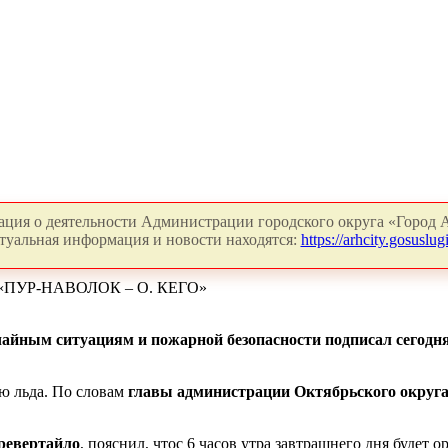
ция о деятельности Администрации городского округа «Город А
туальная информация и новости находятся:
https://arhcity.gosuslugi
ПУР-НАВОЛОК – О. КЕГО»
йным ситуациям и пожарной безопасности подписал сегодня 
ю льда. По словам
главы администрации Октябрьского округа
ревертайло
, пояснил, чтос 6 часов утра завтрашнего дня будет