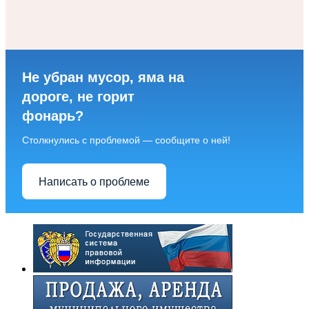
Не убран мусор, яма на
дороге, не горит
фонарь?
Столкнулись с проблемой — сообщите о ней!
Написать о проблеме