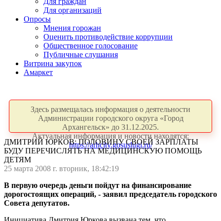
Для граждан
Для организаций
Опросы
Мнения горожан
Оценить противодействие коррупции
Общественное голосование
Публичные слушания
Витрина закупок
Амаркет
Здесь размещалась информация о деятельности
Администрации городского округа «Город
Архангельск» до 31.12.2025.
Актуальная информация и новости находятся:
ДМИТРИЙ ЮРКОВ: ПОЛОВИНУ СВОЕЙ ЗАРПЛАТЫ
https://arhcity.gosuslugi.ru/
БУДУ ПЕРЕЧИСЛЯТЬ НА МЕДИЦИНСКУЮ ПОМОЩЬ
ДЕТЯМ
25 марта 2008 г. вторник, 18:42:19
В первую очередь деньги пойдут на финансирование
дорогостоящих операций, - заявил председатель городского
Совета депутатов.
Инициатива Дмитрия Юркова вызвана тем, что