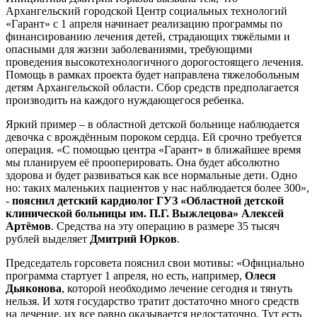
Архангельский городской Центр социальных технологий
«Гарант» с 1 апреля начинает реализацию программы по
финансированию лечения детей, страдающих тяжёлыми и
опасными для жизни заболеваниями, требующими
проведения высокотехнологичного дорогостоящего лечения.
Помощь в рамках проекта будет направлена тяжелобольным
детям Архангельской области. Сбор средств предполагается
производить на каждого нуждающегося ребенка.
Яркий пример – в областной детской больнице наблюдается
девочка с врождённым пороком сердца. Ей срочно требуется
операция. «С помощью центра «Гарант» в ближайшее время
мы планируем её прооперировать. Она будет абсолютно
здорова и будет развиваться как все нормальные дети. Одно
но: таких маленьких пациентов у нас наблюдается более 300»,
-
пояснил детский кардиолог ГУЗ «Областной детской
клинической больницы им. П.Г. Выжлецова»
Алексей
Артёмов
. Средства на эту операцию в размере 35 тысяч
рублей выделяет
Дмитрий Юрков
.
Председатель горсовета пояснил свои мотивы: «Официально
программа стартует 1 апреля, но есть, например,
Олеся
Дьяконова
, которой необходимо лечение сегодня и тянуть
нельзя. И хотя государство тратит достаточно много средств
на лечение, их все равно оказывается недостаточно. Тут есть