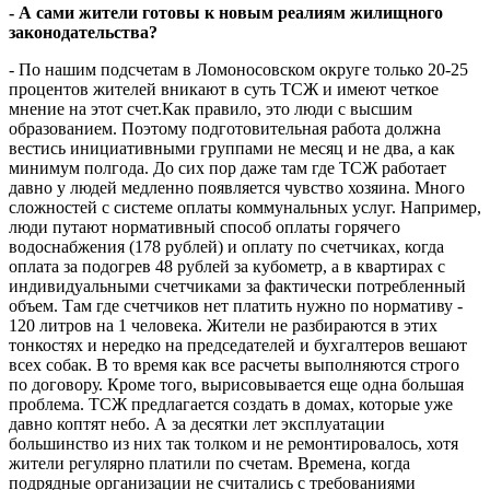
- А сами жители готовы к новым реалиям жилищного
законодательства?
- По нашим подсчетам в Ломоносовском округе только 20-25
процентов жителей вникают в суть ТСЖ и имеют четкое
мнение на этот счет.Как правило, это люди с высшим
образованием. Поэтому подготовительная работа должна
вестись инициативными группами не месяц и не два, а как
минимум полгода. До сих пор даже там где ТСЖ работает
давно у людей медленно появляется чувство хозяина. Много
сложностей с системе оплаты коммунальных услуг. Например,
люди путают нормативный способ оплаты горячего
водоснабжения (178 рублей) и оплату по счетчиках, когда
оплата за подогрев 48 рублей за кубометр, а в квартирах с
индивидуальными счетчиками за фактически потребленный
объем. Там где счетчиков нет платить нужно по нормативу -
120 литров
на 1 человека. Жители не разбираются в этих
тонкостях и нередко на председателей и бухгалтеров вешают
всех собак. В то время как все расчеты выполняются строго
по договору. Кроме того, вырисовывается еще одна большая
проблема. ТСЖ предлагается создать в домах, которые уже
давно коптят небо. А за десятки лет эксплуатации
большинство из них так толком и не ремонтировалось, хотя
жители регулярно платили по счетам. Времена, когда
подрядные организации не считались с требованиями