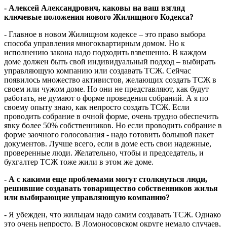
- Алексей Александрович, каковы на ваш взгляд
ключевые положения нового Жилищного Кодекса?
- Главное в новом Жилищном кодексе – это право выбора
способа управления многоквартирным домом. Но к
исполнению закона надо подходить взвешенно. В каждом
доме должен быть свой индивидуальный подход – выбирать
управляющую компанию или создавать ТСЖ. Сейчас
появилось множество активистов, желающих создать ТСЖ в
своем или чужом доме. Но они не представляют, как будут
работать, не думают о форме проведения собраний. А я по
своему опыту знаю, как непросто создать ТСЖ. Если
проводить собрание в очной форме, очень трудно обеспечить
явку более 50% собственников. Но если проводить собрание в
форме заочного голосования - надо готовить большой пакет
документов. Лучше всего, если в доме есть свои надежные,
проверенные люди. Желательно, чтобы и председатель, и
бухгалтер ТСЖ тоже жили в этом же доме.
- А с какими еще проблемами могут столкнуться люди,
решившие создавать товарищество собственников жилья
или выбирающие управляющую компанию?
- Я убежден, что жильцам надо самим создавать ТСЖ. Однако
это очень непросто. В Ломоносовском округе немало случаев,