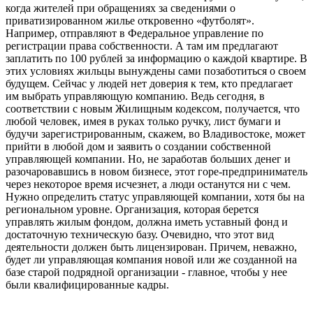
когда жителей при обращениях за сведениями о
приватизированном жилье откровенно «футболят».
Например, отправляют в Федеральное управление по
регистрации права собственности. А там им предлагают
заплатить по 100 рублей за информацию о каждой квартире. В
этих условиях жильцы вынуждены сами позаботиться о своем
будущем. Сейчас у людей нет доверия к тем, кто предлагает
им выбрать управляющую компанию. Ведь сегодня, в
соответствии с новым Жилищным кодексом, получается, что
любой человек, имея в руках только ручку, лист бумаги и
будучи зарегистрированным, скажем, во Владивостоке, может
прийти в любой дом и заявить о создании соб­ственной
управляющей компании. Но, не заработав больших денег и
разочаровавшись в новом бизнесе, этот горе-предприниматель
через некоторое время исчезнет, а люди останутся ни с чем.
Нужно определить статус управляющей компании, хотя бы на
региональном уровне. Организация, которая берется
управлять жилым фондом, должна иметь уставный фонд и
достаточную техническую базу. Очевидно, что этот вид
деятельности должен быть лицензирован. Причем, неважно,
будет ли управляющая компания новой или же созданной на
базе старой подрядной организации - главное, чтобы у нее
были квалифицированные кадры.