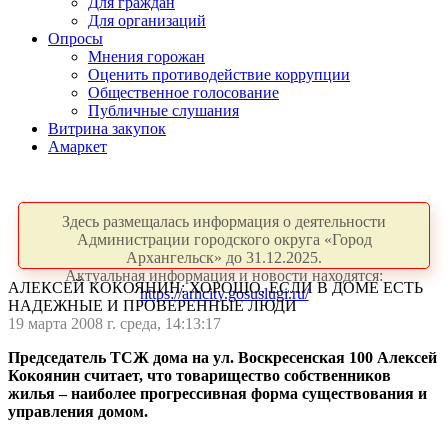
Для граждан
Для организаций
Опросы
Мнения горожан
Оценить противодействие коррупции
Общественное голосование
Публичные слушания
Витрина закупок
Амаркет
Здесь размещалась информация о деятельности
Администрации городского округа «Город
Архангельск» до 31.12.2025.
Актуальная информация и новости находятся:
АЛЕКСЕЙ КОКОЯНИН: ХОРОШО, ЕСЛИ В ДОМЕ ЕСТЬ
https://arhcity.gosuslugi.ru/
НАДЕЖНЫЕ И ПРОВЕРЕННЫЕ ЛЮДИ
19 марта 2008 г. среда, 14:13:17
Председатель ТСЖ дома на ул. Воскресенская 100 Алексей
Кокоянин считает, что товарищество собственников
жилья – наиболее прогрессивная форма существования и
управления домом.