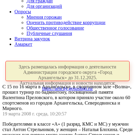
Для граждан
Для организаций
Опросы
Мнения горожан
Оценить противодействие коррупции
Общественное голосование
Публичные слушания
Витрина закупок
Амаркет
Здесь размещалась информация о деятельности
Администрации городского округа «Город
Архангельск» до 31.12.2025.
Актуальная информация и новости находятся:
С 15 по 16 марта в Архангельске, в спортивном зале «Волна»,
https://arhcity.gosuslugi.ru/
прошел турнир по бадминтону, посвященный памяти
Валентина Преловского, в котором приняло участие около 60
спортсменов из городов Архангельска, Северодвинска и
Мирного.
19 марта 2008 г. среда, 10:20:57
Победителями в классе «А» (1 разряд, КМС и МС) у мужчин
стал Антон Стрельников, у женщин – Наталья Блохина. Среди
мужских пар первое место заняли Антон Стрельников и