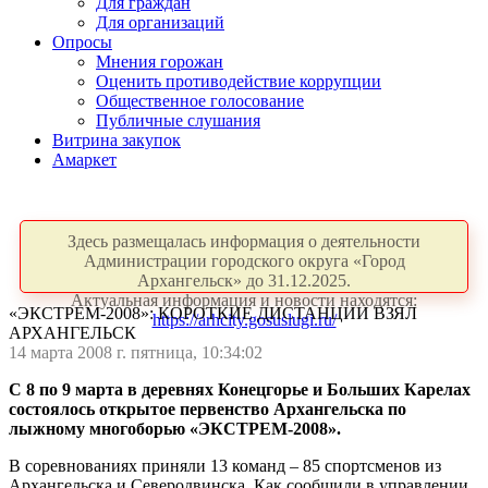
Для граждан
Для организаций
Опросы
Мнения горожан
Оценить противодействие коррупции
Общественное голосование
Публичные слушания
Витрина закупок
Амаркет
Здесь размещалась информация о деятельности
Администрации городского округа «Город
Архангельск» до 31.12.2025.
Актуальная информация и новости находятся:
«ЭКСТРЕМ-2008»: КОРОТКИЕ ДИСТАНЦИИ ВЗЯЛ
https://arhcity.gosuslugi.ru/
АРХАНГЕЛЬСК
14 марта 2008 г. пятница, 10:34:02
С 8 по 9 марта в деревнях Конецгорье и Больших Карелах
состоялось открытое первенство Архангельска по
лыжному многоборью «ЭКСТРЕМ-2008».
В соревнованиях приняли 13 команд – 85 спортсменов из
Архангельска и Северодвинска. Как сообщили в управлении