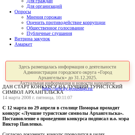
Для граждан
Для организаций
Опросы
Мнения горожан
Оценить противодействие коррупции
Общественное голосование
Публичные слушания
Витрина закупок
Амаркет
Здесь размещалась информация о деятельности
Администрации городского округа «Город
Архангельск» до 31.12.2025.
Актуальная информация и новости находятся:
ДАН СТАРТ КОНКУРСУ НА ЛУЧШИЙ ТУРИСТСКИЙ
https://arhcity.gosuslugi.ru/
СИМВОЛ АРХАНГЕЛЬСКА
14 марта 2008 г. пятница, 10:11:07
С 12 марта по 29 апреля в столице Поморья проходит
конкурс «Лучшие туристские символы Архангельска».
Постановление о проведении конкурса подписал и.о. мэра
Виктор Павленко.
Согласно документу, конкурс проводится в целях