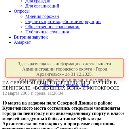
Для граждан
Для организаций
Опросы
Мнения горожан
Оценить противодействие коррупции
Общественное голосование
Публичные слушания
Витрина закупок
Амаркет
Здесь размещалась информация о деятельности
Администрации городского округа «Город
Архангельск» до 31.12.2025.
Актуальная информация и новости находятся:
НА СЕВЕРНОЙ ДВИНЕ ОПРЕДЕЛИЛИСЬ ЛУЧШИЕ В
https://arhcity.gosuslugi.ru/
ПЕЙНТБОЛЕ, «ВОЗДУШНЫХ БОЯХ» И МОТОКРОССЕ
12 марта 2008 г. среда, 11:20:34
10 марта на ледовом поле Северной Двины в районе
Кузнечевского моста состоялись открытые чемпионаты
города по пейнтболу и по авиамодельному спорту в классе
моделей «воздушный бой», а также Кубок мэра
Архангельска по мотокроссу в программе спортивно-
технического праздника «Северный лед».