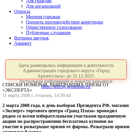
Для граждан
Для организаций
Опросы
Мнения горожан
Оценить противодействие коррупции
Общественное голосование
Публичные слушания
Витрина закупок
Амаркет
Здесь размещалась информация о деятельности
Администрации городского округа «Город
Архангельск» до 31.12.2025.
Актуальная информация и новости находятся:
СПИСКИ НОМЕРОВ, ВЫИГРАВШИХ ПРИЗЫ ОТ
https://arhcity.gosuslugi.ru/
«ЭКСПЕРТА»
11 марта 2008 г. вторник, 14:39:44
2 марта 2008 года, в день выборов Президента РФ, магазин
«Эксперт» торгового центра «Гранд Плаза» проводил
рядом со всеми избирательными участками праздничную
акцию по распространению бесплатных купонов на
участие в розыгрыше призов от фирмы. Розыгрыш призов
состоялся 9 марта.