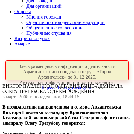
Для граждан
Для организаций
Опросы
Мнения горожан
Оценить противодействие коррупции
Общественное голосование
Публичные слушания
Витрина закупок
Амаркет
Здесь размещалась информация о деятельности
Администрации городского округа «Город
Архангельск» до 31.12.2025.
Актуальная информация и новости находятся:
ВИКТОР ПАВЛЕНКО ПОЗДРАВИЛ ВИЦЕ-АДМИРАЛА
https://arhcity.gosuslugi.ru/
ОЛЕГА ТРЕГУБОВА С ДНЕМ РОЖДЕНИЯ
3 марта 2008 г. понедельник, 18:44:16
В поздравлении направленном и.о. мэра Архангельска
Виктора Павленко командиру Краснознамённой
Беломорской военно-морской базы Северного флота вице-
адмиралу
Олегу Трегубову говорится:
Уважаемый Олег Александрович!