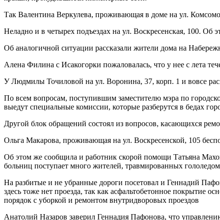
Так Валентина Веркулева, проживающая в доме на ул. Комсомоль
Неладно и в четырех подъездах на ул. Воскресенская, 100. Об 
Об аналогичной ситуации рассказали жители дома на Набереж
Алена Филина с Исакогорки пожаловалась, что у нее с лета тече
У Людмилы Точиловой на ул. Воронина, 37, корп. 1 и вовсе ра
По всем вопросам, поступившим заместителю мэра по городско
выедут специальные комиссии, которые разберутся в бедах гор
Другой блок обращений состоял из вопросов, касающихся ремон
Ольга Макарова, проживающая на ул. Воскресенской, 105 бесп
Об этом же сообщила и работник скорой помощи Татьяна Махов
больниц поступает много жителей, травмированных гололедом
На разбитые и не убранные дороги посетовал и Геннадий Пафон
здесь тоже нет проезда, так как асфальтобетонное покрытие о
порядок с уборкой и ремонтом внутридворовых проездов
Анатолий Назаров заверил Геннадия Пафонова, что управлению 