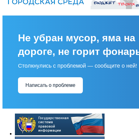
Не убран мусор, яма на
дороге, не горит фонар
Столкнулись с проблемой — сообщите о ней!
Написать о проблеме