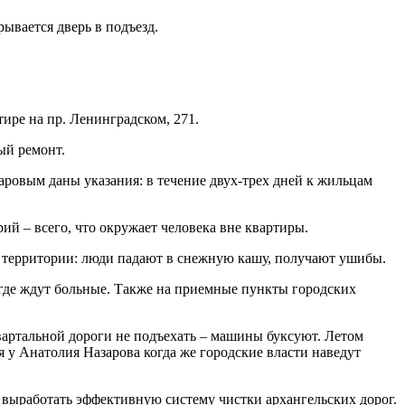
рывается дверь в подъезд.
тире на пр. Ленинградском, 271.
ый ремонт.
ровым даны указания: в течение двух-трех дней к жильцам
й – всего, что окружает человека вне квартиры.
е территории: люди падают в снежную кашу, получают ушибы.
 где ждут больные. Также на приемные пункты городских
квартальной дороги не подъехать – машины буксуют. Летом
я у Анатолия Назарова когда же городские власти наведут
 выработать эффективную систему чистки архангельских дорог.