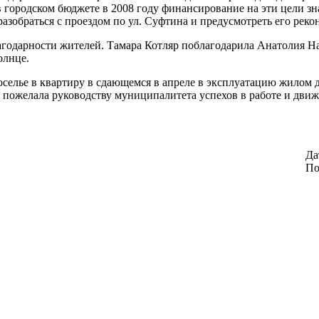
 в городском бюджете в 2008 году финансирование на эти цели з
зобраться с проездом по ул. Суфтина и предусмотреть его реко
годарности жителей. Тамара Котляр поблагодарила Анатолия На
олнце.
оселье в квартиру в сдающемся в апреле в эксплуатацию жилом д
и пожелала руководству муниципалитета успехов в работе и движ
Да
По