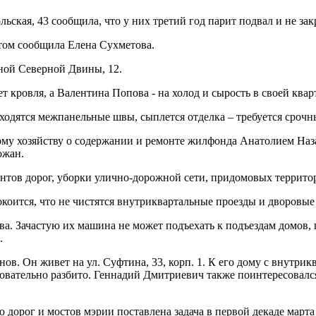
ская, 43 сообщила, что у них третий год парит подвал и не зак
этом сообщила Елена Сухметова.
ной Северной Двины, 12.
т кровля, а Валентина Попова - на холод и сырость в своей квар
сходятся межпанельные швы, сыплется отделка – требуется срочн
му хозяйству о содержании и ремонте жилфонда Анатолием Наза
ожан.
тов дорог, уборки улично-дорожной сети, придомовых территори
окоится, что не чистятся внутриквартальные проезды и дворовы
а. Зачастую их машина не может подъехать к подъездам домов,
.
ов. Он живет на ул. Суфтина, 33, корп. 1. К его дому с внутри
сновательно разбито. Геннадий Дмитриевич также поинтересовалс
дорог и мостов мэрии поставлена задача в первой декаде марта