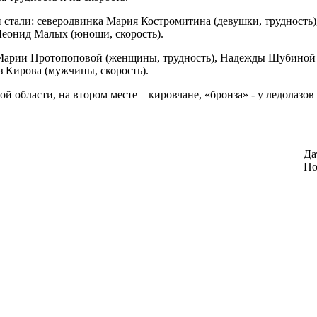
и стали: северодвинка Мария Костромитина (девушки, трудность)
Леонид Малых (юноши, скорость).
Марии Протопоповой (женщины, трудность), Надежды Шубиной и
з Кирова (мужчины, скорость).
 области, на втором месте – кировчане, «бронза» - у ледолазов 
Да
По