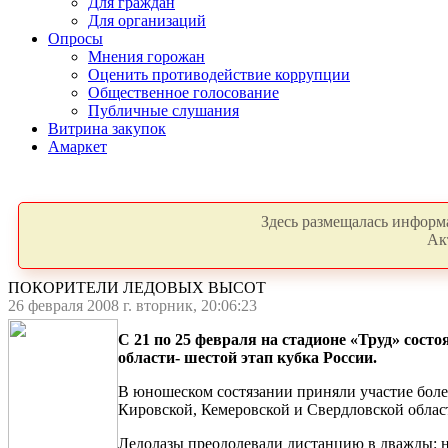
Для граждан
Для организаций
Опросы
Мнения горожан
Оценить противодействие коррупции
Общественное голосование
Публичные слушания
Витрина закупок
Амаркет
Здесь размещалась информа
Ак
ПОКОРИТЕЛИ ЛЕДОВЫХ ВЫСОТ
26 февраля 2008 г. вторник, 20:06:23
C 21 по 25 февраля на стадионе «Труд» сост
области- шестой этап кубка России.
В юношеском состязании приняли участие более
Кировской, Кемеровской и Свердловской облас
Ледолазы преодолевали дистанцию в дважды: на