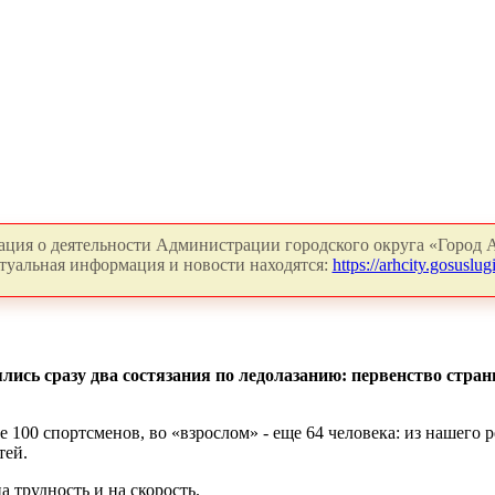
ция о деятельности Администрации городского округа «Город А
туальная информация и новости находятся:
https://arhcity.gosuslugi
оялись сразу два состязания по ледолазанию: первенство стр
 100 спортсменов, во «взрослом» - еще 64 человека: из нашего 
тей.
 трудность и на скорость.