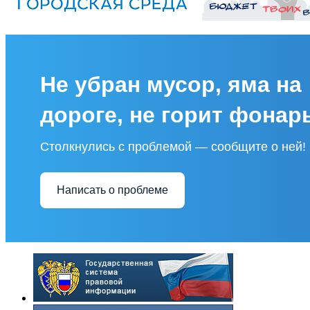
Не убран мусор, яма на
дороге, не горит фонар
Столкнулись с проблемой — сообщите о ней!
Написать о проблеме