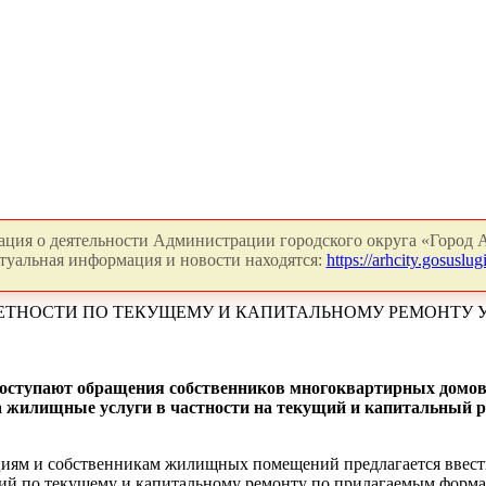
ция о деятельности Администрации городского округа «Город А
туальная информация и новости находятся:
https://arhcity.gosuslugi
ЕТНОСТИ ПО ТЕКУЩЕМУ И КАПИТАЛЬНОМУ РЕМОНТУ 
поступают обращения собственников многоквартирных домо
за жилищные услуги в частности на текущий и капитальный
иям и собственникам жилищных помещений предлагается ввести п
й по текущему и капитальному ремонту по прилагаемым формам