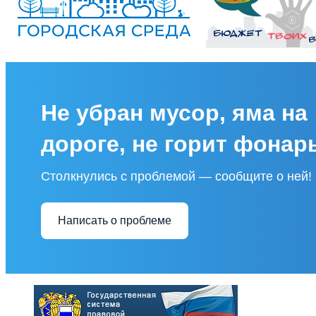
Не убран мусор, яма на
дороге, не горит фонар
Столкнулись с проблемой — сообщите о ней!
Написать о проблеме