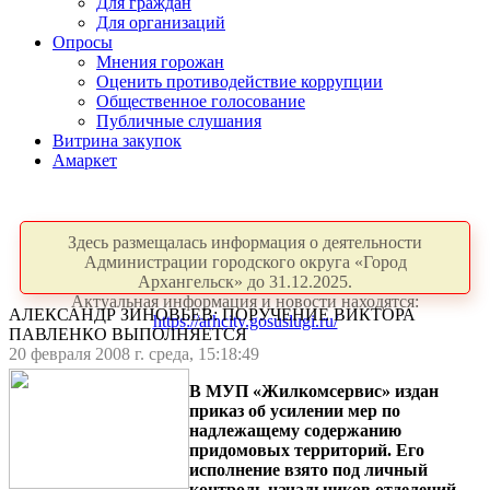
Для граждан
Для организаций
Опросы
Мнения горожан
Оценить противодействие коррупции
Общественное голосование
Публичные слушания
Витрина закупок
Амаркет
Здесь размещалась информация о деятельности
Администрации городского округа «Город
Архангельск» до 31.12.2025.
Актуальная информация и новости находятся:
АЛЕКСАНДР ЗИНОВЬЕВ: ПОРУЧЕНИЕ ВИКТОРА
https://arhcity.gosuslugi.ru/
ПАВЛЕНКО ВЫПОЛНЯЕТСЯ
20 февраля 2008 г. среда, 15:18:49
В МУП «Жилкомсервис» издан
приказ об усилении мер по
надлежащему содержанию
придомовых территорий. Его
исполнение взято под личный
контроль начальников отделений.