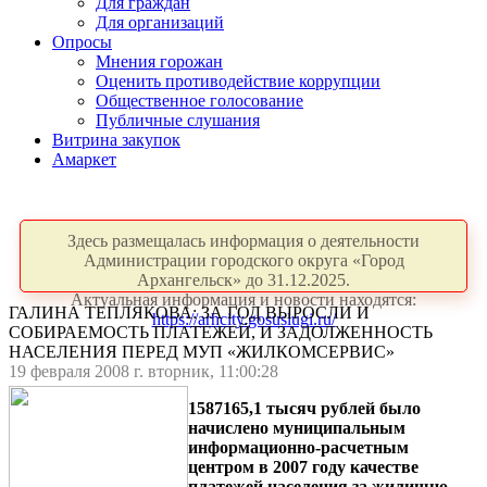
Для граждан
Для организаций
Опросы
Мнения горожан
Оценить противодействие коррупции
Общественное голосование
Публичные слушания
Витрина закупок
Амаркет
Здесь размещалась информация о деятельности
Администрации городского округа «Город
Архангельск» до 31.12.2025.
Актуальная информация и новости находятся:
ГАЛИНА ТЕПЛЯКОВА: ЗА ГОД ВЫРОСЛИ И
https://arhcity.gosuslugi.ru/
СОБИРАЕМОСТЬ ПЛАТЕЖЕЙ, И ЗАДОЛЖЕННОСТЬ
НАСЕЛЕНИЯ ПЕРЕД МУП «ЖИЛКОМСЕРВИС»
19 февраля 2008 г. вторник, 11:00:28
1587165,1 тысяч рублей было
начислено муниципальным
информационно-расчетным
центром в 2007 году качестве
платежей населения за жилищно-