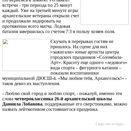
встречи - три периода по 25 минут
каждый. Уже на третьей минуте игры
архангельские ветераны открыли счет
и продолжали лидировать на
протяжении всего матча. Ледовая
баталия завершилась со счетом 7:3 в пользу хозяев поля.
Скучать в перерывах гостям не
пришлось. На сцене для них
«зажигали» юные артисты центра
городских праздников «Соломбала-
Арт». Красоту еще одного «ледового»
вида спорта – фигурного катания –
показали воспитанники
муниципальной ДЮСШ-4. «Мы любим тебя, Архангельск!» -
таков девиз их выступления.
- Люблю свой город и люблю спорт, - пожалуй, именно эти
слова
четвероклассника 26-й архангельской школы
Даниила Лобанова
, поддержанные его сверстниками, можно
назвать лейтмотивом состоявшегося праздника.
Скоро что то будет...