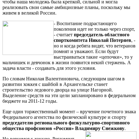
чтобы наша молодежь была крепкой, сильной и могла
реализовать свои самые амбициозные планы, поскольку мы
живем в великой России.
- Воспитание подрастающего
поколения идет не только через спорт,
- считает
председатель областного
спорткомитета Николай Потеряев
, -
но и когда ребята видят, что ветеранов
помнят и уважают. Если будут
выстраиваться такие «цепочки», то у
мальчишек и девчонок в жизни появится некий стержень. А
задача власти - создавать для этого условия.
По словам Николая Валентиновича, следующим шагом в
развитии хоккея с шайбой в Архангельске станет
строительство ледового дворца на улице Нагорной.
Выделение средств на эти цели запланировано в федеральном
бюджете на 2011-12 годы.
Еще один торжественный момент – вручение почетного знака
Федерального агентства по физической культуре и спорту
председателю регионального физкультурно-спортивного
общества профсоюзов «Россия» Владимиру Снежкову
.
Но вернемся к хоккею. Регламент