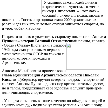
- У сильных духом людей сильны
патриотические чувства, - отметил
Виктор Николаевич. – Этот матч -
хороший пример для подрастающего
поколения. Гостями праздника стали 2000 архангельских
ребят, и для них это не только стимул заниматься спортом, но
и урок любви к Родине.
Патриотизм – это и уважение к старшему поколению.
Анисим
Пушкин – ветеран Великой Отечественной войны
, кавалер
«Ордена
Славы» III степени, в декабре
1946 года стал участником первого
матча чемпионата СССР по хоккею с
шайбой, который проходил в
Архангельске.
Анисима Михайловича приветствовал
г
лава администрации Архангельской области Николай
Киселев
. Губернатор вручил ветерану подарок – спортивный
костюм. Анисим Пушкин до сих пор крепок не только духом,
но и телом, поддерживает свое здоровье и служит примером
для начинающих спортсменов.
- У спорта есть очень важное качество: он объединяет людей в
единую команду, - подчеркнул глава региона. - Я очень хочу,