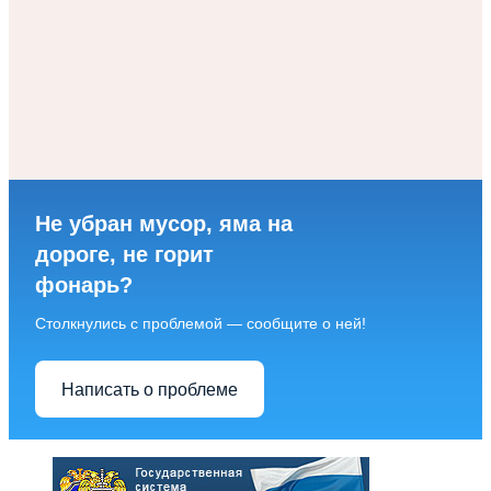
Не убран мусор, яма на
дороге, не горит
фонарь?
Столкнулись с проблемой — сообщите о ней!
Написать о проблеме