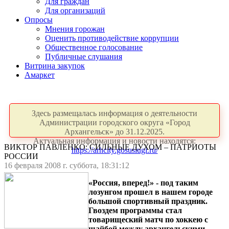
Для граждан
Для организаций
Опросы
Мнения горожан
Оценить противодействие коррупции
Общественное голосование
Публичные слушания
Витрина закупок
Амаркет
Здесь размещалась информация о деятельности
Администрации городского округа «Город
Архангельск» до 31.12.2025.
Актуальная информация и новости находятся:
ВИКТОР ПАВЛЕНКО: СИЛЬНЫЕ ДУХОМ – ПАТРИОТЫ
https://arhcity.gosuslugi.ru/
РОССИИ
16 февраля 2008 г. суббота, 18:31:12
«Россия, вперед!» - под таким
лозунгом прошел в нашем городе
большой спортивный праздник.
Гвоздем программы стал
товарищеский матч по хоккею с
шайбой между архангельскими