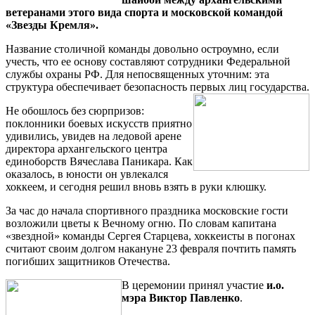
ветеранами этого вида спорта и московской командой
«Звезды Кремля».
Название столичной команды довольно остроумно, если
учесть, что ее основу составляют сотрудники Федеральной
службы охраны РФ. Для непосвященных уточним: эта
структура обеспечивает безопасность первых лиц государства.
Не обошлось без сюрпризов:
поклонники боевых искусств приятно
удивились, увидев на ледовой арене
директора архангельского центра
единоборств Вячеслава Паникара. Как
оказалось, в юности он увлекался
хоккеем, и сегодня решил вновь взять в руки клюшку.
За час до начала спортивного праздника московские гости
возложили цветы к Вечному огню. По словам капитана
«звездной» команды Сергея Старцева, хоккеисты в погонах
считают своим долгом накануне 23 февраля почтить память
погибших защитников Отечества.
В церемонии принял участие
и.о.
мэра Виктор Павленко
.