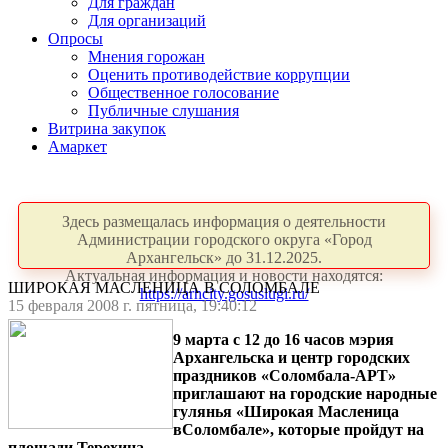
Для граждан
Для организаций
Опросы
Мнения горожан
Оценить противодействие коррупции
Общественное голосование
Публичные слушания
Витрина закупок
Амаркет
Здесь размещалась информация о деятельности
Администрации городского округа «Город
Архангельск» до 31.12.2025.
Актуальная информация и новости находятся:
ШИРОКАЯ МАСЛЕНИЦА В СОЛОМБАЛЕ
https://arhcity.gosuslugi.ru/
15 февраля 2008 г. пятница, 19:40:12
9 марта с 12 до 16 часов мэрия
Архангельска и центр городских
праздников «Соломбала-АРТ»
приглашают на городские народные
гулянья «Широкая Масленица
вСоломбале», которые пройдут на
площади Терехина.