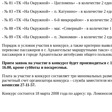
- № 81 «ТК «На Окружной» – Цигломень» - в количестве 2 еди
- № 83 «ТК «На Окружной» – п. Катунино» - в количестве 2 ед
- № 85 «ТК «На Окружной» – 6-й микрорайон» - в количестве 2
- № 88 «ТК «На Окружной» – маг. «Северный» - в количестве 1
- № 89 «ТК «На Окружной» – п. Экономия» - в количестве 2 ед
Порядок и условия участия в конкурсе, а также критерии выяв
перевозке пассажиров в г. Архангельске маршрутными такси» о
пассажиров в городе Архангельске автобусами общего пользова
Прием заявок на участие в конкурсе будет производиться с 12 
16.00, кроме субботы и воскресенья.
Плата за участие в конкурсе составляет три минимальных разм
расчетный счет организатора конкурса – служба заместителя мэ
комиссии 27-11-57.
Конкурс состоится 18 марта 2008 года по адресу: пр. Ломоносова