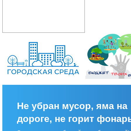
Не убран мусор, яма на
дороге, не горит фонар